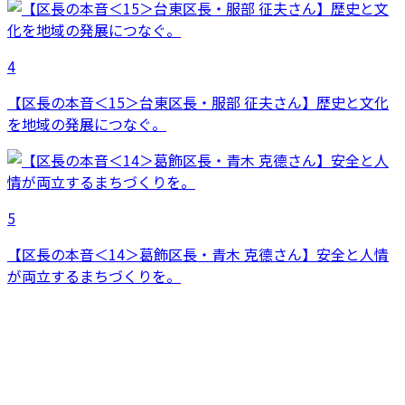
4
【区長の本音＜15＞台東区長・服部 征夫さん】歴史と文化
を地域の発展につなぐ。
5
【区長の本音＜14＞葛飾区長・青木 克德さん】安全と人情
が両立するまちづくりを。