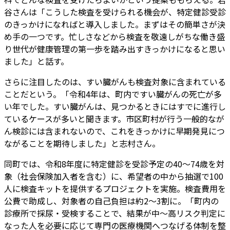
谷さんは「こうした検査を受けられる機会が、特定健診受診
のきっかけになればと導入しました。まずはその簡単さが決
め手の一つです。忙しさなどから検査を敬遠しがちな働き盛
り世代が健康管理の第一歩を踏み出すきっかけになると思い
ました」と話す。
さらに注目したのは、すい臓がんも検査対象に含まれている
ことだという。「令和4年は、町内ですい臓がんの死亡が多
い年でした。すい臓がんは、見つかるときにはすでに進行し
ているケースが多いと聞きます。市区町村が行う一般的なが
ん検診には含まれないので、これをきっかけに早期発見につ
ながることを期待しました」と志村さん。
同町では、令和8年度に特定健診を受診予定の40～74歳を対
象（社会保険加入者を含む）に、希望者の中から抽選で100
人に検査キットを提供するプロジェクトを実施。検査費用を
公費で助成し、対象者の自己負担は約2～3割に。「町内の
診療所で採尿・受検することで、結果が中～高リスク判定に
なった人を必要に応じて専門の医療機関へつなげる体制を整