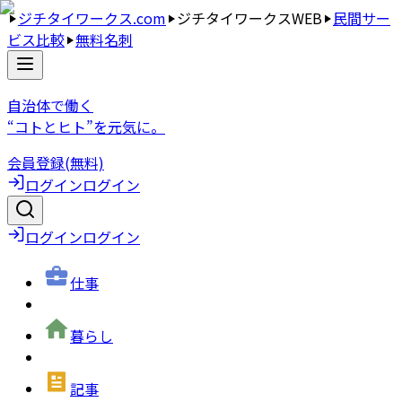
ジチタイワークス.com
ジチタイワークスWEB
民間サー
ビス比較
無料名刺
自治体で働く
“コトとヒト”を元気に。
会員登録(無料)
ログイン
ログイン
ログイン
ログイン
仕事
暮らし
記事