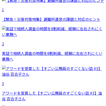
1
【緊急！災害対策特集】避難所運営の課題と対応のヒント
2
実証で相続人調査の時間を8割削減、経験に左右されにくい
業務へ
3
アワードを受賞した【すごい公務員のすごくない話 #3】油
谷 百合子さん