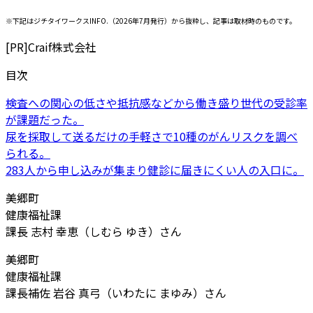
※下記はジチタイワークスINFO.（2026年7月発行）から抜粋し、記事は取材時のものです。
[PR]
Craif株式会社
目次
検査への関心の低さや抵抗感などから働き盛り世代の受診率
が課題だった。
尿を採取して送るだけの手軽さで10種のがんリスクを調べ
られる。
283人から申し込みが集まり健診に届きにくい人の入口に。
美郷町
健康福祉課
課長 志村 幸恵（しむら ゆき）さん
美郷町
健康福祉課
課長補佐 岩谷 真弓（いわたに まゆみ）さん