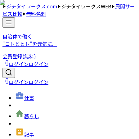
ジチタイワークス.com
ジチタイワークスWEB
民間サー
ビス比較
無料名刺
自治体で働く
“コトとヒト”を元気に。
会員登録(無料)
ログイン
ログイン
ログイン
ログイン
仕事
暮らし
記事