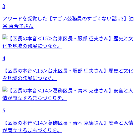
3
アワードを受賞した【すごい公務員のすごくない話 #3】油
谷 百合子さん
4
【区長の本音＜15＞台東区長・服部 征夫さん】歴史と文化
を地域の発展につなぐ。
5
【区長の本音＜14＞葛飾区長・青木 克德さん】安全と人情
が両立するまちづくりを。