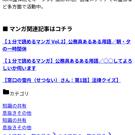
ど多方面で活動中。
■ マンガ関連記事はコチラ
【１分で読めるマンガ Vol.2】公務員あるある用語／朝・夕
の一時間休
【１分で読めるマンガ】公務員あるある用語／○○してよろ
しいか伺います
【窓口の雪内（せつない）さん：第1話】法律クイズ】
カテゴリ
知識の共有
息抜きその他
知識の共有
息抜きその他