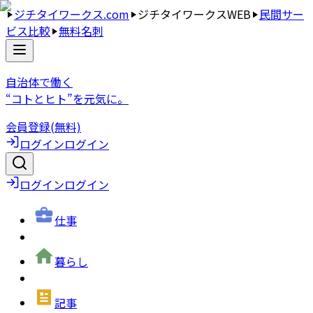
ジチタイワークス.com
ジチタイワークスWEB
民間サー
ビス比較
無料名刺
自治体で働く
“コトとヒト”を元気に。
会員登録(無料)
ログイン
ログイン
ログイン
ログイン
仕事
暮らし
記事