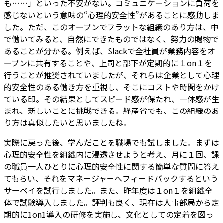
も……」といった不安がない。コミュニケーションに負荷を
感じないという意味の“心理的安全性”があることに感動しま
した。ただ、このオープンでフラットな組織のあり方は、中
で働いてみると、自然にできたものではなく、努力の賜物で
あることが分かる。例えば、Slackで全社員が業務内容をオ
ープンに共有することや、上司と部下が定期的に１on１を
行うことが推奨されていましたが、それらは企業として心理
的安全性のある働き方を重視し、そこにコストや時間をかけ
ている印。その結果としてスピード感が保たれ、一体感が生
まれ、新しいことに挑戦できる。経産省でも、この組織のあ
り方は真似したいと思いましたね。
実際に戻った後、学んだことを職場でも試しました。まずは
心理的安全性を組織内に浸透させようと考え、月に１回、課
の職員一人ひとりに心理的安全性に関する簡単な質問に答え
てもらい、それをマネージャーへフィードバックするという
サーベイを試行しました。また、昨年度は１on１を組織全
体で試験導入しました。評判も良く、現在は人事部局から定
期的に1on1導入の研修を実施し、文化としての定着を図っ