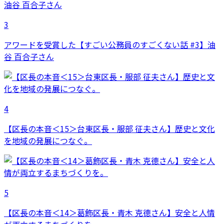
3
アワードを受賞した【すごい公務員のすごくない話 #3】油
谷 百合子さん
4
【区長の本音＜15＞台東区長・服部 征夫さん】歴史と文化
を地域の発展につなぐ。
5
【区長の本音＜14＞葛飾区長・青木 克德さん】安全と人情