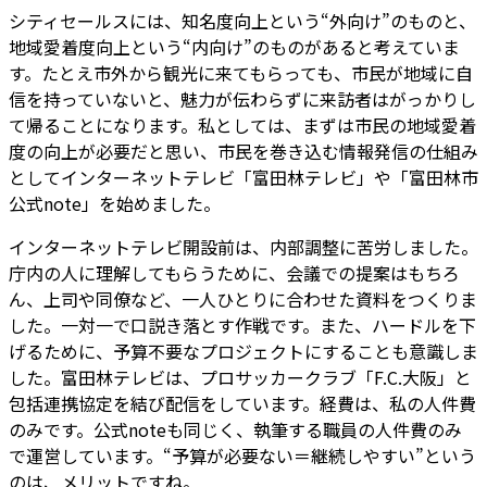
シティセールスには、知名度向上という“外向け”のものと、
地域愛着度向上という“内向け”のものがあると考えていま
す。たとえ市外から観光に来てもらっても、市民が地域に自
信を持っていないと、魅力が伝わらずに来訪者はがっかりし
て帰ることになります。私としては、まずは市民の地域愛着
度の向上が必要だと思い、市民を巻き込む情報発信の仕組み
としてインターネットテレビ「富田林テレビ」や「富田林市
公式note」を始めました。
インターネットテレビ開設前は、内部調整に苦労しました。
庁内の人に理解してもらうために、会議での提案はもちろ
ん、上司や同僚など、一人ひとりに合わせた資料をつくりま
した。一対一で口説き落とす作戦です。また、ハードルを下
げるために、予算不要なプロジェクトにすることも意識しま
した。富田林テレビは、プロサッカークラブ「F.C.大阪」と
包括連携協定を結び配信をしています。経費は、私の人件費
のみです。公式noteも同じく、執筆する職員の人件費のみ
で運営しています。“予算が必要ない＝継続しやすい”という
のは、メリットですね。