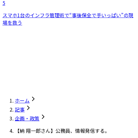
5
スマホ1台のインフラ管理術で“事後保全で手いっぱい”の現
場を救う
ホーム
記事
企画・政策
【納 翔一郎さん】公務員、情報発信する。