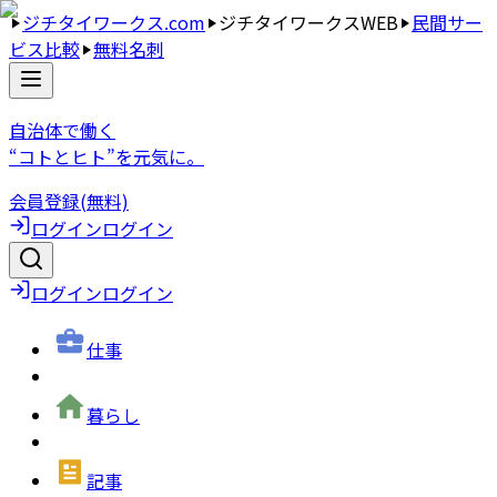
ジチタイワークス.com
ジチタイワークスWEB
民間サー
ビス比較
無料名刺
自治体で働く
“コトとヒト”を元気に。
会員登録(無料)
ログイン
ログイン
ログイン
ログイン
仕事
暮らし
記事