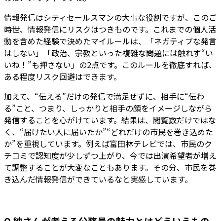
情報発信はシティセールスマンの大事な役割ですが、このご
時世、情報発信にリスクはつきものです。これまでの個人活
動を含めた経験で決めたマイルールは、「ネガティブな発言
はしない」「政治、宗教といった複雑な問題には触れず“い
いね！”も押さない」の2点です。このルールを徹底すれば、
ある程度リスク回避はできます。
加えて、“伝える”だけの発信で満足せずに、相手に“伝わ
る”こと、つまり、しっかりと相手の顔をイメージしながら
発信することを心がけています。結果は、閲覧数だけではな
く、“届けたい人に届いたか”“どれだけの市民を巻き込めた
か”を重視しています。例えば富田林テレビでは、市民のク
チコミで認知度が少しずつ上がり、今では出演希望者が増え
て調整することが大変なこともあります。その分、市民を巻
き込んだ情報発信ができているなと実感しています。
Q.納さんが考える公務員の魅力とはどういうもの