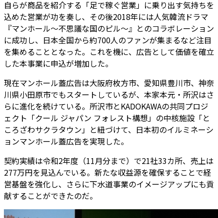
自らが商品を紹介する「足で稼ぐ営業」に乗り出す気持ちを
込めた営業が功を奏し、その後2018年には人気韓流ドラマ
『マンホール～不思議な国のピル～』とのコラボレーション
に成功し、日本全国から約700人のファンが集まるなど注目
を集めることとなった。これを機に、広告として価値を確立
した本事業に申込が増加した。
現在マンホール蓋広告は大阪府枚方市、愛知県豊川市、神奈
川県小田原市でもスタートしているが、本家本元・所沢はさ
らに進化を続けている。所沢市とKADOKAWAの共同プロジ
ェクト「クール ジャパン フォレスト構想」の中核施設「と
ころざわサクラタウン」と紐づけて、日本初のイルミネーシ
ョンマンホール蓋広告を実現した。
契約実績は令和2年度（11月分まで）で21社33カ所、売上は
277万円を見込んでいる。新たな収益源を確保することで経
営基盤を強化し、さらに下水道事業のイメージアップにも貢
献することができたのだ。