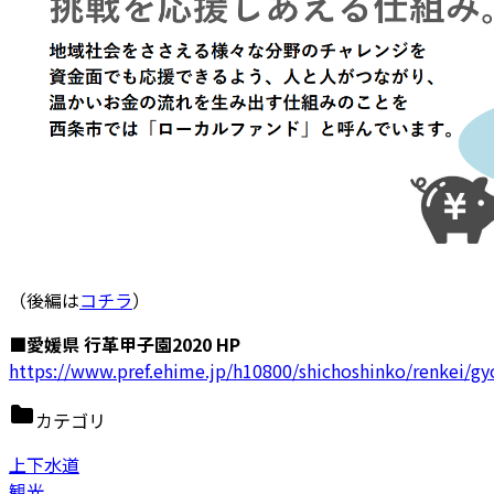
（後編は
コチラ
）
■愛媛県 行革甲子園2020 HP
https://www.pref.ehime.jp/h10800/shichoshinko/renkei/g
カテゴリ
上下水道
観光