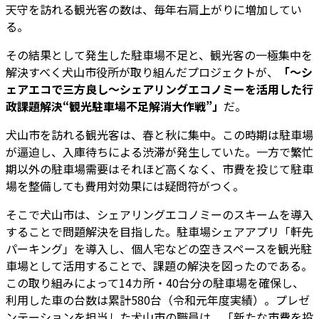
天守を訪れる観光客の数は、毎年右肩上がりに増加してい
る。
その結果として発生した駐車場不足と、観光客の一極集中を
解決すべく犬山市役所が取り組んだプロジェクトが、
「～シ
ェアエコで三方良し～シェアリングエコノミーを活用した行
政課題解決“観光駐車場不足解消大作戦”」
だ。
犬山市を訪れる観光客は、春と秋に集中。この時期は駐車場
が逼迫し、入庫待ちによる渋滞が発生していた。一方で繁忙
期以外の駐車場需要はそれほど高くなく、市費を投じて駐車
場を整備しても費用対効果には疑問符がつく。
そこで犬山市は、シェアリングエコノミーのスキームを導入
することで問題解決を目指した。駐車場シェアアプリ「軒先
パーキング」を導入し、個人宅などの空きスペースを観光駐
車場として活用することで、課題の解決を図ったのである。
この取り組みによって14カ所・40台分の駐車場を確保し、
利用した車の台数は累計580台（令和元年度実績）。プレゼ
ンテーションを担当した犬山市の職員は、「新たな市費を投