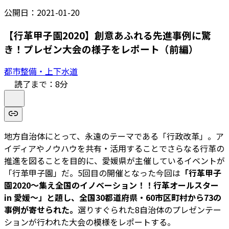
公開日：
2021-01-20
【行革甲子園2020】創意あふれる先進事例に驚
き！プレゼン大会の様子をレポート（前編）
都市整備・上下水道
読了まで：
8
分
地方自治体にとって、永遠のテーマである「行政改革」。ア
イディアやノウハウを共有・活用することでさらなる行革の
推進を図ることを目的に、愛媛県が主催しているイベントが
「行革甲子園」だ。5回目の開催となった今回は
「行革甲子
園2020～集え全国のイノベーション！！行革オールスター
in 愛媛～」と題し、全国30都道府県・60市区町村から73の
事例が寄せられた。
選りすぐられた8自治体のプレゼンテー
ションが行われた大会の模様をレポートする。