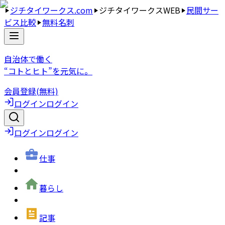
ジチタイワークス.com
ジチタイワークスWEB
民間サー
ビス比較
無料名刺
自治体で働く
“コトとヒト”を元気に。
会員登録(無料)
ログイン
ログイン
ログイン
ログイン
仕事
暮らし
記事