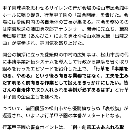
甲子園球場を思わせるサイレンの音が会場の松山市民会館中
ホールに鳴り響き、行革甲子園の「試合開始」を告げた。会
場には愛媛県内の各自治体の首長が集まる。司会を務めるの
は南海放送の藤田勇次郎アナウンサー。開会に先立ち、鼓楽
奏団庵灯鼓（あんびこ）による勇壮な松山水軍太鼓「出陣之
曲」が演奏され、雰囲気を盛り上げた。
開会の挨拶に立った愛媛県の中村時広知事は、松山市長時代
に事務事業評価システムを導入して行政から無駄を省く取り
組みを行ったエピソードを紹介した上で、
「行革を『事業を
切る、やめる』という後ろ向きな業務ではなく、工夫を生み
だす明るく前向きな作業として捉えるきっかけにしたい。皆
さんの自治体で取り入れられる事例が必ずあるはず」
と行革
甲子園の企画主旨を述べた。
つづいて、前回優勝の松山市から優勝旗ならぬ「表彰旗」が
返還され、いよいよ行革甲子園の本番がスタートとなる。
行革甲子園の審査ポイントは、
「創…創意工夫あふれる取