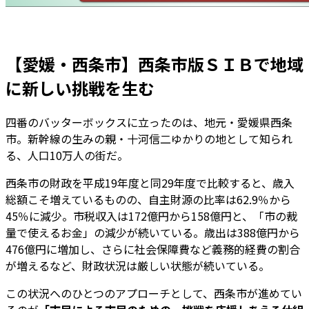
【愛媛・西条市】西条市版ＳＩＢで地域
に新しい挑戦を生む
四番のバッターボックスに立ったのは、地元・愛媛県西条
市。新幹線の生みの親・十河信二ゆかりの地として知られ
る、人口10万人の街だ。
西条市の財政を平成19年度と同29年度で比較すると、歳入
総額こそ増えているものの、自主財源の比率は62.9％から
45％に減少。市税収入は172億円から158億円と、「市の裁
量で使えるお金」の減少が続いている。歳出は388億円から
476億円に増加し、さらに社会保障費など義務的経費の割合
が増えるなど、財政状況は厳しい状態が続いている。
この状況へのひとつのアプローチとして、西条市が進めてい