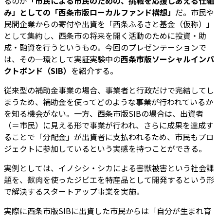
るのが
「市民による市民のための、挑戦を応援しあえる仕組
み」としての「西条市版ローカルファンド構想」
だ。市民や
民間企業からの寄付や出資を「西条ふるさと基金（仮称）」
として集約し、西条市の将来を開く活動のために投資・助
成・融資を行うというもの。今回のプレゼンテーションで
は、その一環として実証実験中の
西条市版ソーシャルインパ
クトボンド（SIB）
を紹介する。
従来型の補助金事業の場合、事業者と行政だけで完結してし
まうため、補助金を使ってどのような事業が行われているか
を知る機会がない。一方、西条市版SIBの場合は、出資者
（＝市民）に見える形で事業が行われ、さらに成果を達成す
ることで「分配金」が出資者に支払われるため、市民もプロ
ジェクトに参加しているという実感を持つことができる。
実例としては、イノシシ・シカによる害獣被害という社会課
題を、獣肉を使ったジビエを特産品として開発するという形
で解決するスタートアップ事業を実施。
実際に西条市版SIBに出資した市民からは「自分が生まれ育