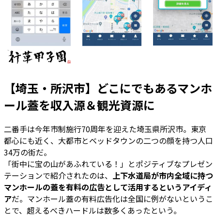
【埼玉・所沢市】どこにでもあるマンホ
ール蓋を収入源＆観光資源に
二番手は今年市制施行70周年を迎えた埼玉県所沢市。東京
都心にも近く、大都市とベッドタウンの二つの顔を持つ人口
34万の街だ。
「街中に宝の山があふれている！」とポジティブなプレゼン
テーションで紹介されたのは、
上下水道局が市内全域に持つ
マンホールの蓋を有料の広告として活用するというアイディ
ア
だ。マンホール蓋の有料広告化は全国に例がないというこ
とで、超えるべきハードルは数多くあったという。