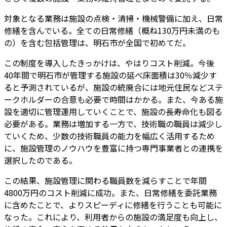
対象となる業務は施設の点検・清掃・機械警備に加え、日常
修繕を含んでいる。全ての日常修繕（概ね130万円未満のも
の）を含む包括管理は、明石市が全国で初めてだ。
この制度を導入したきっかけは、やはりコスト削減。今後
40年間で明石市が管理する施設の延べ床面積は30％減少す
ると予測されているが、施設の統廃合には地元住民などステ
ークホルダーの合意も必要で時間はかかる。また、今ある施
設を適切に管理運用していくことで、施設の長寿命化も図る
必要がある。業務は増加する一方で、技術職の職員は減少し
ていくため、少数の技術職員の能力を幅広く活用するため
に、施設管理のノウハウを豊富に持つ専門事業者との連携を
選択したのである。
この結果、施設管理に関わる職員数を減らすことで年間
4800万円のコスト削減に成功。また、日常修繕を委託業務
に含めたことで、よりスピーディに修繕を行うことも可能に
なった。これにより、利用者からの施設の満足度も向上し、