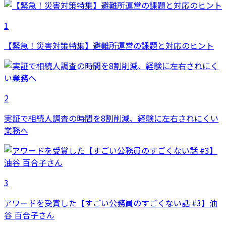
1
【緊急！災害対策特集】避難所運営の課題と対応のヒント
2
実証で相続人調査の時間を8割削減、経験に左右されにくい
業務へ
3
アワードを受賞した【すごい公務員のすごくない話 #3】油
谷 百合子さん