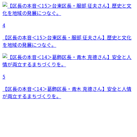
4
【区長の本音＜15＞台東区長・服部 征夫さん】歴史と文化
を地域の発展につなぐ。
5
【区長の本音＜14＞葛飾区長・青木 克德さん】安全と人情
が両立するまちづくりを。