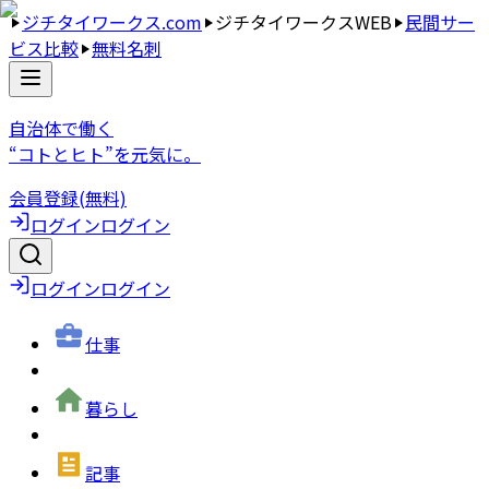
ジチタイワークス.com
ジチタイワークスWEB
民間サー
ビス比較
無料名刺
自治体で働く
“コトとヒト”を元気に。
会員登録(無料)
ログイン
ログイン
ログイン
ログイン
仕事
暮らし
記事