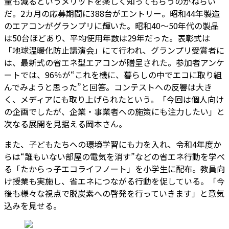
量も減るというメリットを楽しく知ってもらうのがねらい
だ。2カ月の応募期間に388台がエントリー。昭和44年製造
のエアコンがグランプリに輝いた。昭和40～50年代の製品
は50台ほどあり、平均使用年数は29年だった。表彰式は
「地球温暖化防止講演会」にて行われ、グランプリ受賞者に
は、最新式の省エネ型エアコンが贈呈された。参加者アンケ
ートでは、96％が“これを機に、暮らしの中でエコに取り組
んでみようと思った”と回答。コンテストへの反響は大き
く、メディアにも取り上げられたという。「今回は個人向け
の企画でしたが、企業・事業者への施策にも注力したい」と
次なる展開を見据える岡本さん。
また、子どもたちへの環境学習にも力を入れ、令和4年度か
らは“誰もいない部屋の電気を消す”などの省エネ行動を学べ
る「たからっ子エコライフノート」を小学生に配布。教員向
け授業も実施し、省エネにつながる行動を促している。「今
後も様々な視点で脱炭素への啓発を行っていきます」と意気
込みを見せる。