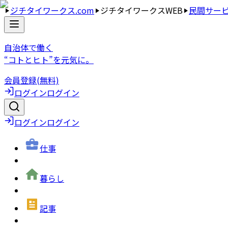
ジチタイワークス.com
ジチタイワークスWEB
民間サー
自治体で働く
“コトとヒト”を元気に。
会員登録(無料)
ログイン
ログイン
ログイン
ログイン
仕事
暮らし
記事