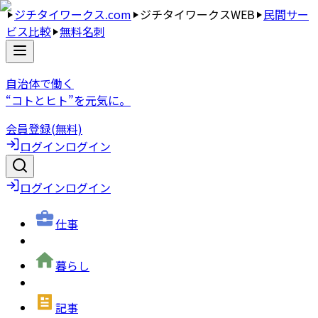
ジチタイワークス.com
ジチタイワークスWEB
民間サー
ビス比較
無料名刺
自治体で働く
“コトとヒト”を元気に。
会員登録(無料)
ログイン
ログイン
ログイン
ログイン
仕事
暮らし
記事