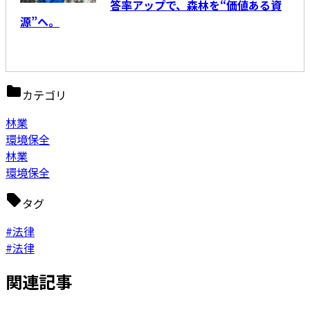
答率アップで、森林を“価値ある資
源”へ。
カテゴリ
林業
環境保全
林業
環境保全
タグ
#法律
#法律
関連記事