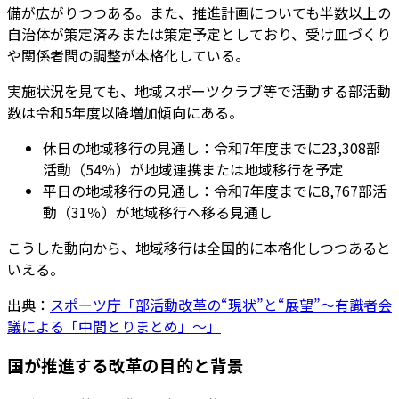
備が広がりつつある。また、推進計画についても半数以上の
自治体が策定済みまたは策定予定としており、受け皿づくり
や関係者間の調整が本格化している。
実施状況を見ても、地域スポーツクラブ等で活動する部活動
数は令和5年度以降増加傾向にある。
休日の地域移行の見通し：令和7年度までに23,308部
活動（54％）が地域連携または地域移行を予定
平日の地域移行の見通し：令和7年度までに8,767部活
動（31％）が地域移行へ移る見通し
こうした動向から、地域移行は全国的に本格化しつつあると
いえる。
出典：
スポーツ庁「部活動改革の“現状”と“展望”〜有識者会
議による「中間とりまとめ」〜」
国が推進する改革の目的と背景