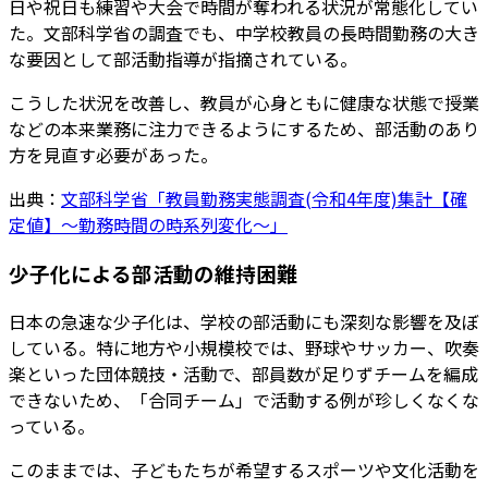
日や祝日も練習や大会で時間が奪われる状況が常態化してい
た。文部科学省の調査でも、中学校教員の長時間勤務の大き
な要因として部活動指導が指摘されている。
こうした状況を改善し、教員が心身ともに健康な状態で授業
などの本来業務に注力できるようにするため、部活動のあり
方を見直す必要があった。
出典：
文部科学省「教員勤務実態調査(令和4年度)集計【確
定値】～勤務時間の時系列変化～」
少子化による部活動の維持困難
日本の急速な少子化は、学校の部活動にも深刻な影響を及ぼ
している。特に地方や小規模校では、野球やサッカー、吹奏
楽といった団体競技・活動で、部員数が足りずチームを編成
できないため、「合同チーム」で活動する例が珍しくなくな
っている。
このままでは、子どもたちが希望するスポーツや文化活動を