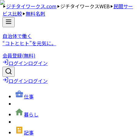
ジチタイワークス.com
ジチタイワークスWEB
民間サー
ビス比較
無料名刺
自治体で働く
“コトとヒト”を元気に。
会員登録(無料)
ログイン
ログイン
ログイン
ログイン
仕事
暮らし
記事