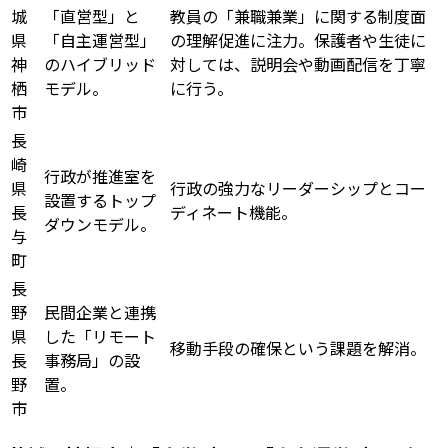
城
「直営型」と
教員の「兼職兼業」に関する制度面
県
「自主運営型」
の理解促進に注力。保護者や生徒に
神
のハイブリッド
対しては、説明会や動画配信を丁寧
栖
モデル。
に行う。
市
長
崎
行政が推進室を
県
行政の強力なリーダーシップとコー
設置するトップ
長
ディネート機能。
ダウンモデル。
与
町
長
野
民間企業と連携
県
した「リモート
移動手段の確保という課題を解消。
長
事務局」の設
野
置。
市