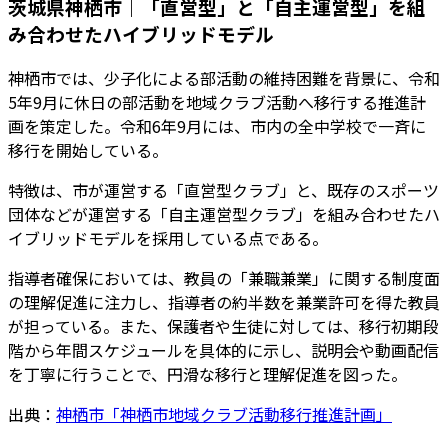
茨城県神栖市｜「直営型」と「自主運営型」を組
み合わせたハイブリッドモデル
神栖市では、少子化による部活動の維持困難を背景に、令和
5年9月に休日の部活動を地域クラブ活動へ移行する推進計
画を策定した。令和6年9月には、市内の全中学校で一斉に
移行を開始している。
特徴は、市が運営する「直営型クラブ」と、既存のスポーツ
団体などが運営する「自主運営型クラブ」を組み合わせたハ
イブリッドモデルを採用している点である。
指導者確保においては、教員の「兼職兼業」に関する制度面
の理解促進に注力し、指導者の約半数を兼業許可を得た教員
が担っている。また、保護者や生徒に対しては、移行初期段
階から年間スケジュールを具体的に示し、説明会や動画配信
を丁寧に行うことで、円滑な移行と理解促進を図った。
出典：
神栖市「神栖市地域クラブ活動移行推進計画」