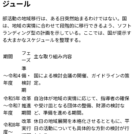
ジュール
部活動の地域移行は、ある日突然始まるわけではない。国
は、地域の実情に合わせて段階的に移行できるよう、ソフト
ランディング型の計画を示している。ここでは、国が提示す
る大まかなスケジュールを整理する。
フェ
期間
主な取り組み内容
ーズ
準
～令和4
備・
国による検討会議の開催、ガイドラインの策
年度
検討
定。
期
令和5年
改革
自治体が地域の実情に応じて、指導者の確保
～令和7
推進
や受け皿となる団体の整備、財源の検討な
年度
期間
ど、準備を進める期間。
改革
休日の地域展開を本格化させるとともに、平
令和8年
実行
日の活動についても具体的な方針の検討が行
度～