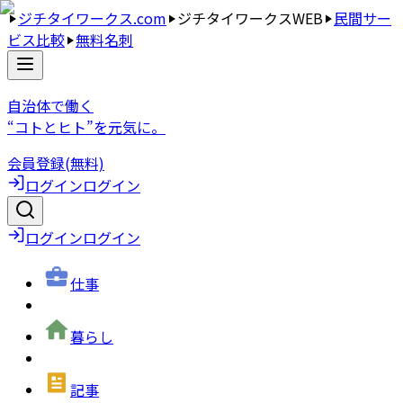
ジチタイワークス.com
ジチタイワークスWEB
民間サー
ビス比較
無料名刺
自治体で働く
“コトとヒト”を元気に。
会員登録(無料)
ログイン
ログイン
ログイン
ログイン
仕事
暮らし
記事