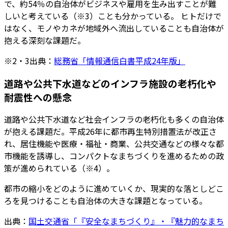
で、約54％の自治体がビジネスや雇用を生み出すことが難
しいと考えている（※3）ことも分かっている。 ヒトだけで
はなく、モノやカネが地域外へ流出していることも自治体が
抱える深刻な課題だ。
※2・3出典：
総務省「情報通信白書平成24年版」
道路や公共下水道などのインフラ施設の老朽化や
耐震性への懸念
道路や公共下水道など社会インフラの老朽化も多くの自治体
が抱える課題だ。平成26年に都市再生特別措置法が改正さ
れ、居住機能や医療・福祉・商業、公共交通などの様々な都
市機能を誘導し、コンパクトなまちづくりを進めるための政
策が進められている（※4）。
都市の縮小をどのように進めていくか、現実的な落としどこ
ろを見つけることも自治体の大きな課題となっている。
出典：
国土交通省「『安全なまちづくり』・『魅力的なまち