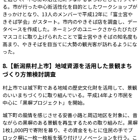
る。市が行った中心街活性化を目的としたワークショップが
きっかけとなり、13人のメンバーで平成12年に「富士宮や
きそば学会」がスタート。市内のやきそば店を調査し、デー
タベースを作成した。ネーミングのユニークさからたびたび
マスコミに取り上げられたことで富士宮やきそばの知名度も
高まり、やきそばを目当てに大勢の観光客が訪れるようにな
った。
8.【新潟県村上市】地域資源を活用した景観まち
づくり方策検討調査
村上市では城下町である地域の歴史文化財を活用して、景観
のいいまちづくりに取り組んでいる。平成14年より市民を
中心に「黒塀プロジェクト」を開始。
城下町の風情を感じさせる安善小路と周辺地区を対象に、昔
ながらの黒塀のある景観を再生するための取り組みだ。黒塀
1枚1,000円で寄附を募り、その資金をもとに住民の手でブ
ロック塀に一枚一枚板を張り付けリノベーションを行う。こ