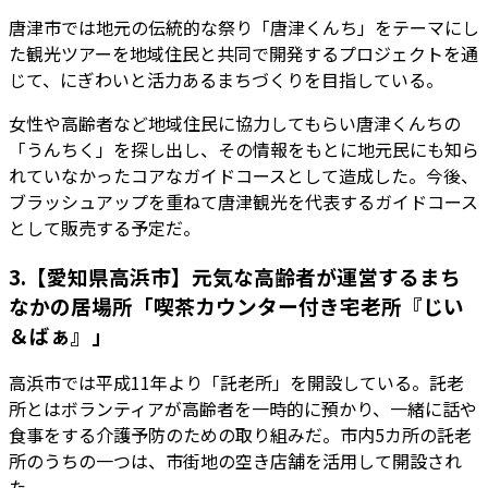
唐津市では地元の伝統的な祭り「唐津くんち」をテーマにし
た観光ツアーを地域住民と共同で開発するプロジェクトを通
じて、にぎわいと活力あるまちづくりを目指している。
女性や高齢者など地域住民に協力してもらい唐津くんちの
「うんちく」を探し出し、その情報をもとに地元民にも知ら
れていなかったコアなガイドコースとして造成した。今後、
ブラッシュアップを重ねて唐津観光を代表するガイドコース
として販売する予定だ。
3.【愛知県高浜市】元気な高齢者が運営するまち
なかの居場所「喫茶カウンター付き宅老所『じい
＆ばぁ』」
高浜市では平成11年より「託老所」を開設している。託老
所とはボランティアが高齢者を一時的に預かり、一緒に話や
食事をする介護予防のための取り組みだ。市内5カ所の託老
所のうちの一つは、市街地の空き店舗を活用して開設され
た。