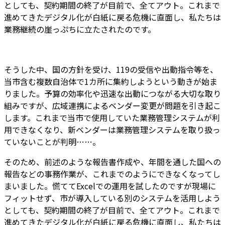
としても、契約期間の終了が目前で、全てアウト。
これまで
進めてきたデジタル化が白紙に戻る危機に直面
し、私たちは
業務継続の崖っぷちに立たされたのです。
そうした中、国の方針を受け、
119の受信や出動指令等を、
当市含む複数自治体で1カ所に集約しよう
という動きが始ま
りました。予算の効率化や迅速な出動につながる大切な取り
組みですが、広域連携によるベンダー変更が問題を引き起こ
します。これまで当市で使用していた業務管理システムが利
用できなくなり、新ベンダーは業務管理システムを取り扱っ
ていないことが判明……。
そのため、前述のような報告書作成や、年間を通した国への
報告などの事務作業が、これまでのようにできなくなってし
まいました。慌ててExcelでの運用を試したのですが現場に
フィットせず、市が導入している別のシステムを活用しよう
としても、契約期間の終了が目前で、全てアウト。
これまで
進めてきたデジタル化が白紙に戻る危機に直面
し、私たちは