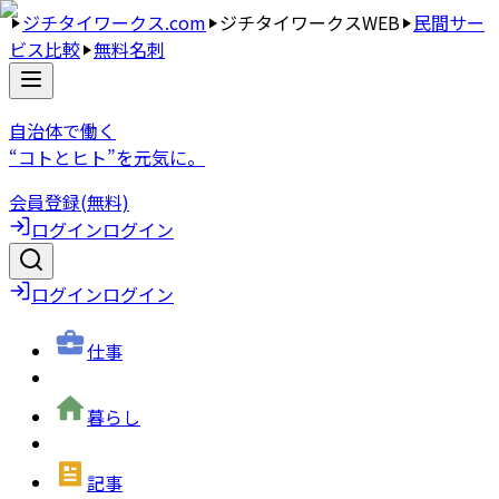
ジチタイワークス.com
ジチタイワークスWEB
民間サー
ビス比較
無料名刺
自治体で働く
“コトとヒト”を元気に。
会員登録(無料)
ログイン
ログイン
ログイン
ログイン
仕事
暮らし
記事