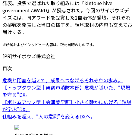
発表。投票で選ばれた取り組みには「kintone hive
government AWARD」が授与された。今回のサイボウズデ
イズには、同アワードを受賞した2自治体が登壇。それぞれ
の挑戦を発表した当日の様子を、現地取材の内容も交えてお
届けする。
※所属およびインタビュー内容は、取材当時のものです。
[PR]
サイボウズ株式会社
目次
危機と閉塞を越えて。成果へつなげるそれぞれの歩み。
【トップダウン型｜舞鶴市消防本部】危機が導いた、“現場
を守る”DX。
【ボトムアップ型｜会津美里町】小さく静かに広げる “現場
が学ぶ”DX。
仕組みを超え、“人の意識”を変えるDXへ。