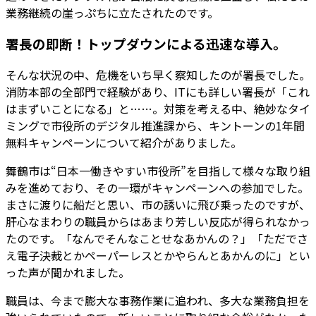
業務継続の崖っぷちに立たされたのです。
署長の即断！トップダウンによる迅速な導入。
そんな状況の中、危機をいち早く察知したのが署長でした。
消防本部の全部門で経験があり、ITにも詳しい署長が「これ
はまずいことになる」と……。対策を考える中、絶妙なタイ
ミングで市役所のデジタル推進課から、キントーンの1年間
無料キャンペーンについて紹介がありました。
舞鶴市は“日本一働きやすい市役所”を目指して様々な取り組
みを進めており、その一環がキャンペーンへの参加でした。
まさに渡りに船だと思い、市の誘いに飛び乗ったのですが、
肝心なまわりの職員からはあまり芳しい反応が得られなかっ
たのです。「なんでそんなことせなあかんの？」「ただでさ
え電子決裁とかペーパーレスとかやらんとあかんのに」とい
った声が聞かれました。
職員は、今まで膨大な事務作業に追われ、多大な業務負担を