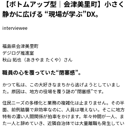
【ボトムアップ型｜会津美里町】小さく
静かに広げる “現場が学ぶ”DX。
interviewee
福島県会津美里町
デジログ推進室
秋山 拓也（あきやま たくや）さん
職員の心を覆っていた“閉塞感”。
かつて私は、この大好きなまちから逃げようとしていまし
た。原因は、
地方の役場を覆う謎の“閉塞感”
です。
住民ニーズの多様化と業務の複雑化は止まりません。その半
面、前例踏襲で非効率なのに、人員は増えない。そこに地方
特有の濃い人間関係が拍車をかけます。年々仲間が一人、ま
た一人と辞めていき、近隣自治体では大量離職も発生してい