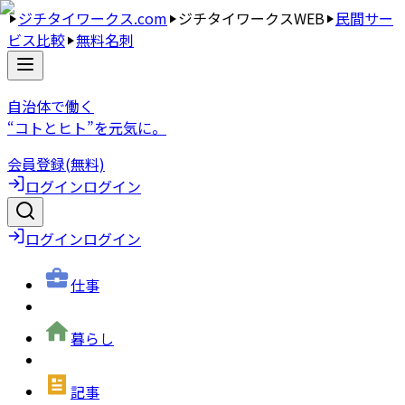
ジチタイワークス.com
ジチタイワークスWEB
民間サー
ビス比較
無料名刺
自治体で働く
“コトとヒト”を元気に。
会員登録(無料)
ログイン
ログイン
ログイン
ログイン
仕事
暮らし
記事