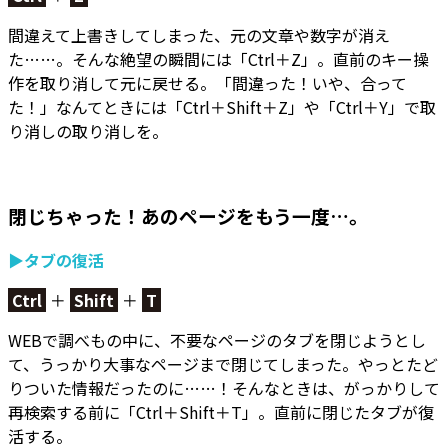
間違えて上書きしてしまった、元の文章や数字が消え
た……。そんな絶望の瞬間には「Ctrl＋Z」。
直前のキー操
作を取り消して元に戻せる。
「間違った！いや、合って
た！」なんてときには「Ctrl＋Shift＋Z」や「Ctrl＋Y」で取
り消しの取り消しを。
閉じちゃった！あのページをもう一度…。
▶タブの復活
Ctrl
＋
Shift
＋
T
WEBで調べもの中に、不要なページのタブを閉じようとし
て、うっかり大事なページまで閉じてしまった。やっとたど
りついた情報だったのに……！そんなときは、がっかりして
再検索する前に「Ctrl＋Shift＋T」。
直前に閉じたタブが復
活する。