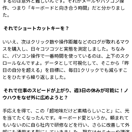
するのは意外と難しいんです。それがメールやパソコン操
作、つまり「キーボードと向き合う時間」だと分かりまし
た。
―― それでショートカットキーを？
いいえ、次はクリック数や操作距離などのログが取れるマウ
スを購入し、日々コツコツと実態を測定しました。ちなみ
に、パソコン操作で一番時間を使っているのは、上下のスク
ロールなんですよ。データとして可視化して、そこから「昨
日の自分を超える」を目標に、毎日1クリックでも減らすこ
とをひたすら繰り返しました。
―― それで仕事のスピードが上がり、週3日の休みが可能に！ノ
ウハウをなぜ外に広めようと？
手応えを得て、この「超地味だけど素晴らしいこと」に、光
を当てたくなったんです。キーボード愛というか。頼まれて
もいないのに自ら社内で研修などを行い、さらに改善して外
部にも通用する型にしていきました。現在はセミナーや講演