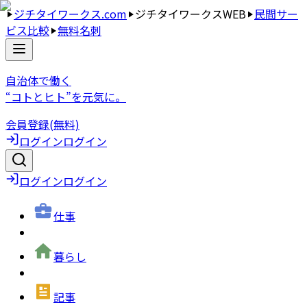
ジチタイワークス.com
ジチタイワークスWEB
民間サー
ビス比較
無料名刺
自治体で働く
“コトとヒト”を元気に。
会員登録(無料)
ログイン
ログイン
ログイン
ログイン
仕事
暮らし
記事