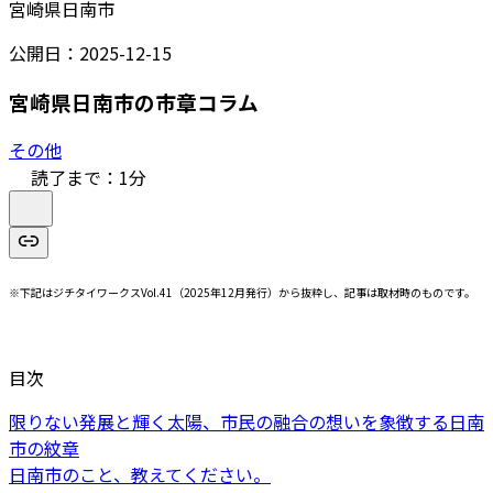
宮崎県日南市
公開日：
2025-12-15
宮崎県日南市の市章コラム
その他
読了まで：
1
分
※下記はジチタイワークスVol.41（2025年12月発行）から抜粋し、記事は取材時のものです。
目次
限りない発展と輝く太陽、市民の融合の想いを象徴する日南
市の紋章
日南市のこと、教えてください。