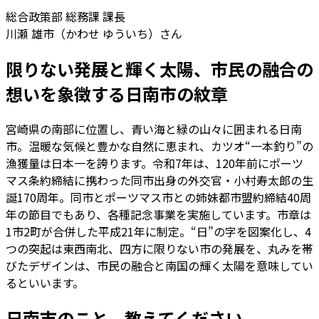
総合政策部 総務課 課長
川瀬 雄市（かわせ ゆういち）さん
限りない発展と輝く太陽、市民の融合の
想いを象徴する日南市の紋章
宮崎県の南部に位置し、青い海と緑の山々に囲まれる日南
市。温暖な気候と豊かな自然に恵まれ、カツオ“一本釣り”の
漁獲量は日本一を誇ります。令和7年は、120年前にポーツ
マス条約締結に携わった同市出身の外交官・小村寿太郎の生
誕170周年。同市とポーツマス市との姉妹都市盟約締結40周
年の節目でもあり、各種記念事業を実施しています。市章は
1市2町が合併した平成21年に制定。“日”の字を図案化し、4
つの突起は東西南北、四方に限りない市の発展を、丸みを帯
びたデザインは、市民の融合と南国の輝く太陽を意味してい
るといいます。
日南市のこと、教えてください。