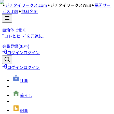
ジチタイワークス.com
ジチタイワークスWEB
民間サー
ビス比較
無料名刺
自治体で働く
“コトとヒト”を元気に。
会員登録(無料)
ログイン
ログイン
ログイン
ログイン
仕事
暮らし
記事