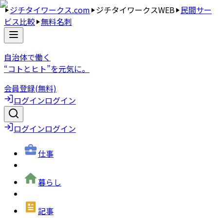
ジチタイワークス.com
ジチタイワークスWEB
民間サー
ビス比較
無料名刺
自治体で働く
“コトとヒト”を元気に。
会員登録(無料)
ログイン
ログイン
ログイン
ログイン
仕事
暮らし
記事