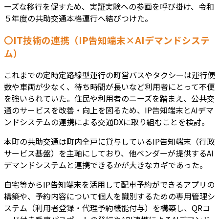
ーズな移行を促すため、実証実験への参画を呼び掛け、令和
５年度の共助交通本格運行へ結びつけた。
〇IT技術の連携（IP告知端末×AIデマンドシステ
ム）
これまでの定時定路線型運行の町営バスやタクシーは運行便
数や車両が少なく、待ち時間が長いなど利用者にとって不便
を強いられていた。住民や利用者のニーズを踏まえ、公共交
通のサービスを改善・向上を図るため、IP告知端末とAIデマ
ンドシステムの連携による交通DXに取り組むことを検討。
本町の共助交通は町内全戸に貸与しているIP告知端末（行政
サービス基盤）を主軸にしており、他ベンダーが提供するAI
デマンドシステムと連携できるかが大きなカギであった。
自宅等からIP告知端末を活用して配車予約ができるアプリの
構築や、予約内容について個人を識別するための専用管理シ
ステム（利用者登録・代理予約機能付与）を構築し、QRコ