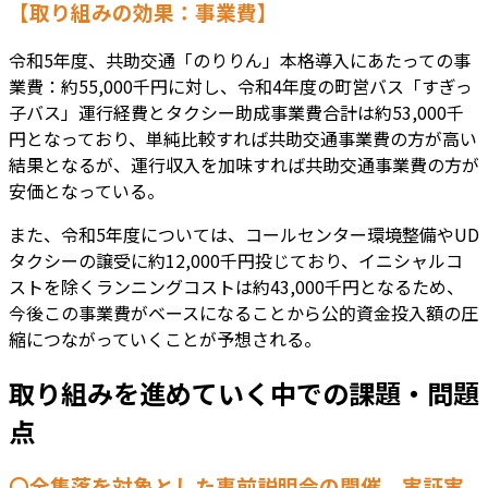
【取り組みの効果：事業費】
令和5年度、共助交通「のりりん」本格導入にあたっての事
業費：約55,000千円に対し、令和4年度の町営バス「すぎっ
子バス」運行経費とタクシー助成事業費合計は約53,000千
円となっており、単純比較すれば共助交通事業費の方が高い
結果となるが、運行収入を加味すれば共助交通事業費の方が
安価となっている。
また、令和5年度については、コールセンター環境整備やUD
タクシーの譲受に約12,000千円投じており、イニシャルコ
ストを除くランニングコストは約43,000千円となるため、
今後この事業費がベースになることから公的資金投入額の圧
縮につながっていくことが予想される。
取り組みを進めていく中での課題・問題
点
〇全集落を対象とした事前説明会の開催、実証実