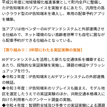
平成21年度に地域情報化推進事業として町内全戸に整備し
たIP告知端末のリプレイスを実施するにあたり、汎用性の高
いクラウド型のIP告知端末を導入し、専用の配車予約アプリ
を構築。
当アプリは他ベンダーのAIデマンドシステムと外部連携させ
る仕組みで、ネット環境のない高齢者世帯でも自宅に居なが
ら配車予約ができる仕組みとなっている。
【取り組み③：3年間にわたる実証実験の実施】
AIデマンドシステムを活用した新たな交通体系を構築するに
あたり、段階的な実証実験を実施し、課題の検証やブラッシ
ュアップを行う。
◆令和２年度：IP告知端末とAIデマンドシステムの外部連携
の検証。
◆令和３年度：IP告知端末のリプレイスも踏まえ、モデル地
区を選定したうえでの実証実験のほか、共助交通本格導入に
向けた利用者へのアンケート調査の実施。
◆令和４年度：智頭町全域及び冬季での実証実験による課題