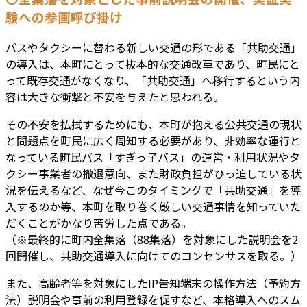
験への参画呼び掛け
バスやタクシーに替わる新しい交通の形である「共助交通」
の導入は、本町にとって抜本的な交通改革であり、町民にと
って既存交通がなくなり、「共助交通」へ移行するという内
容は大きな衝撃と不安を与えたと思われる。
その不安を払拭するためにも、本町が抱える公共交通の現状
と問題点を町民に広く周知する必要があり、非効率な運行と
なっている町民バス「すぎっ子バス」の運営・利用状況やタ
クシー事業者の撤退意向、また財政負担がひっ迫している状
況を伝えるなど、なぜ今このタイミングで「共助交通」を導
入するのか等、本町を取り巻く厳しい交通事情を知っていた
だくことがかなり苦労した点である。
（※最終的に町内全集落（88集落）を対象にした説明会を2
回開催し、共助交通導入に向けてのコンセンサスを取る。）
また、高齢者等を対象にしたIP告知端末の操作方法（予約方
法）説明会や事前の利用登録を促すなど、本格導入へのスム