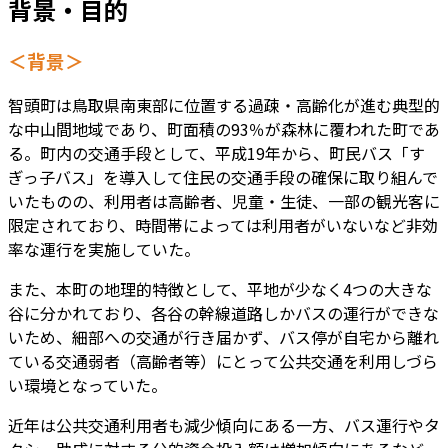
背景・目的
＜背景＞
智頭町は鳥取県南東部に位置する過疎・高齢化が進む典型的
な中山間地域であり、町面積の93％が森林に覆われた町であ
る。町内の交通手段として、平成19年から、町民バス「す
ぎっ子バス」を導入して住民の交通手段の確保に取り組んで
いたものの、利用者は高齢者、児童・生徒、一部の観光客に
限定されており、時間帯によっては利用者がいないなど非効
率な運行を実施していた。
また、本町の地理的特徴として、平地が少なく4つの大きな
谷に分かれており、各谷の幹線道路しかバスの運行ができな
いため、細部への交通が行き届かず、バス停が自宅から離れ
ている交通弱者（高齢者等）にとって公共交通を利用しづら
い環境となっていた。
近年は公共交通利用者も減少傾向にある一方、バス運行やタ