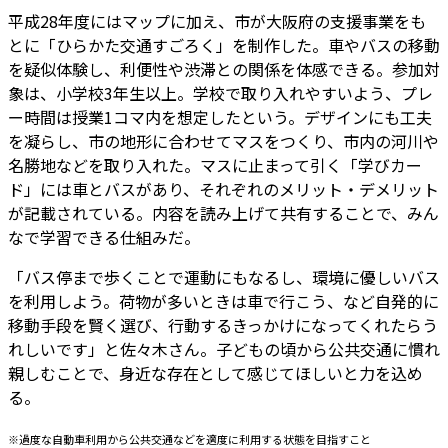
平成28年度にはマップに加え、市が大阪府の支援事業をも
とに「ひらかた交通すごろく」を制作した。車やバスの移動
を疑似体験し、利便性や渋滞との関係を体感できる。参加対
象は、小学校3年生以上。学校で取り入れやすいよう、プレ
ー時間は授業1コマ内を想定したという。デザインにも工夫
を凝らし、市の地形に合わせてマスをつくり、市内の河川や
名勝地などを取り入れた。マスに止まって引く「学びカー
ド」には車とバスがあり、それぞれのメリット・デメリット
が記載されている。内容を読み上げて共有することで、みん
なで学習できる仕組みだ。
「バス停まで歩くことで運動にもなるし、環境に優しいバス
を利用しよう。荷物が多いときは車で行こう、など自発的に
移動手段を賢く選び、行動するきっかけになってくれたらう
れしいです」と佐々木さん。子どもの頃から公共交通に慣れ
親しむことで、身近な存在として感じてほしいと力を込め
る。
※過度な自動車利用から公共交通などを適度に利用する状態を目指すこと