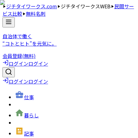
ジチタイワークス.com
ジチタイワークスWEB
民間サー
ビス比較
無料名刺
自治体で働く
“コトとヒト”を元気に。
会員登録(無料)
ログイン
ログイン
ログイン
ログイン
仕事
暮らし
記事