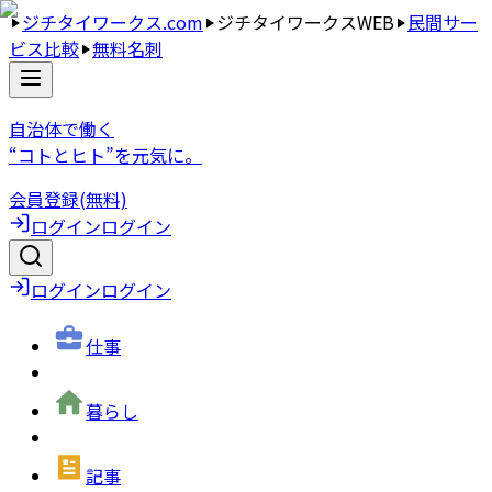
ジチタイワークス.com
ジチタイワークスWEB
民間サー
ビス比較
無料名刺
自治体で働く
“コトとヒト”を元気に。
会員登録(無料)
ログイン
ログイン
ログイン
ログイン
仕事
暮らし
記事