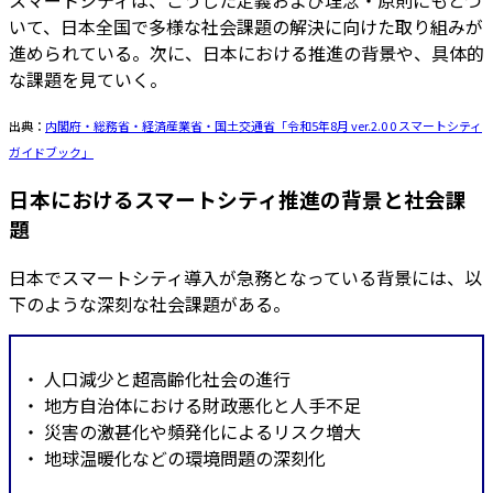
スマートシティは、こうした定義および理念・原則にもとづ
いて、日本全国で多様な社会課題の解決に向けた取り組みが
進められている。次に、日本における推進の背景や、具体的
な課題を見ていく。
出典：
内閣府・総務省・経済産業省・国土交通省「令和5年8月 ver.2.0 0 スマートシティ
ガイドブック」
日本におけるスマートシティ推進の背景と社会課
題
日本でスマートシティ導入が急務となっている背景には、以
下のような深刻な社会課題がある。
・ 人口減少と超高齢化社会の進行
・ 地方自治体における財政悪化と人手不足
・ 災害の激甚化や頻発化によるリスク増大
・ 地球温暖化などの環境問題の深刻化