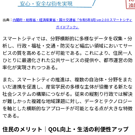
出典：
内閣府・総務省・経済産業省・国土交通省「令和5年8月 ver.2.0 0 スマートシティ
ガイドブック」
スマートシティでは、分野横断的に多様なデータを収集・分
析し、行政・福祉・交通・防災など幅広い領域においてサー
ビスの質を高めることが可能である。これにより、住民一人
ひとりに最適化された公共サービスの提供や、都市運営の効
率化が実現されつつある。
また、スマートシティの推進は、複数の自治体・分野をまた
いだ連携を促進し、産官学民の多様な主体が協働する新たな
社会システムの構築につながる。従来の縦割り行政では解決
が難しかった複雑な地域課題に対し、データとテクノロジー
を軸とした横断的なアプローチが可能となる点が大きな特徴
である。
住民のメリット｜QOL向上・生活の利便性アップ