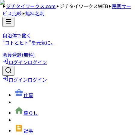
ジチタイワークス.com
ジチタイワークスWEB
民間サー
ビス比較
無料名刺
自治体で働く
“コトとヒト”を元気に。
会員登録(無料)
ログイン
ログイン
ログイン
ログイン
仕事
暮らし
記事