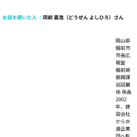
お話を聞いた人 ：
同前 嘉浩（どうぜん よしひろ）さん
岡山県
備前市
市長広
報室
備前焼
振興課
巡回展
係 係長
2002
年、建
設会社
から水
道企業
団へ転