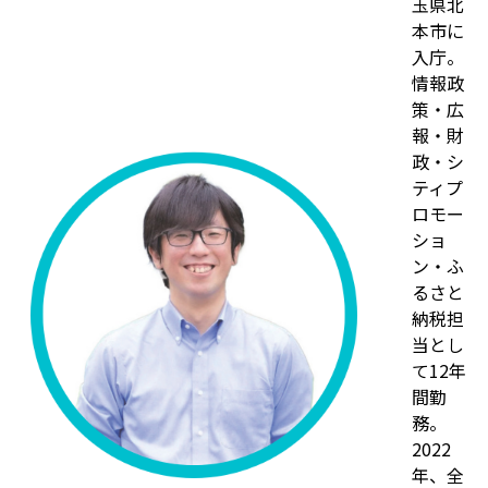
玉県北
本市に
入庁。
情報政
策・広
報・財
政・シ
ティプ
ロモー
ショ
ン・ふ
るさと
納税担
当とし
て12年
間勤
務。
2022
年、全