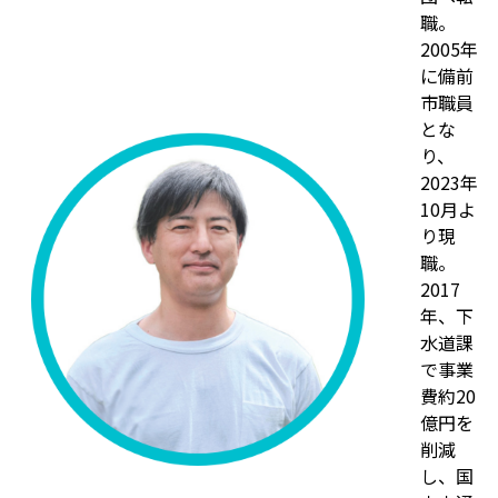
職。
2005年
に備前
市職員
とな
り、
2023年
10月よ
り現
職。
2017
年、下
水道課
で事業
費約20
億円を
削減
し、国