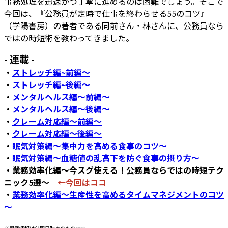
事務処理を迅速かつ丁寧に進めるのは困難でしょう。そこで
今回は、『公務員が定時で仕事を終わらせる55のコツ』
（学陽書房）の著者である同前さん・林さんに、公務員なら
ではの時短術を教わってきました。
- 連載 -
・
ストレッチ編~前編～
・
ストレッチ編~後編～
・
メンタルヘルス編～前編～
・
メンタルヘルス編～後編～
・
クレーム対応編～前編～
・
クレーム対応編～後編～
・
眠気対策編～集中力を高める食事のコツ～
・
眠気対策編～血糖値の乱高下を防ぐ食事の摂り方～
・業務効率化編～今スグ使える！公務員ならではの時短テク
ニック5選～
←今回はココ
・
業務効率化編～生産性を高めるタイムマネジメントのコツ
～