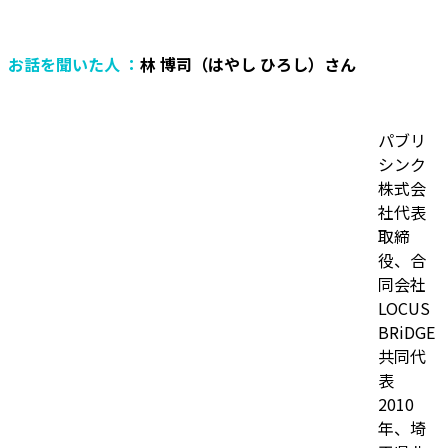
お話を聞いた人 ：
林 博司（はやし ひろし）さん
パブリ
シンク
株式会
社代表
取締
役、合
同会社
LOCUS
BRiDGE
共同代
表
2010
年、埼