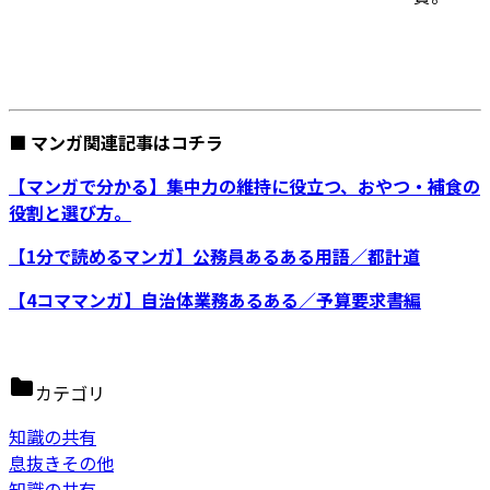
■ マンガ関連記事はコチラ
【マンガで分かる】集中力の維持に役立つ、おやつ・補食の
役割と選び方。
【1分で読めるマンガ】公務員あるある用語／都計道
【4コママンガ】自治体業務あるある／予算要求書編
カテゴリ
知識の共有
息抜きその他
知識の共有