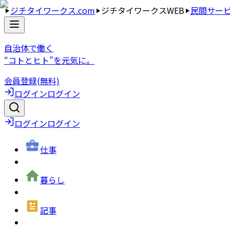
ジチタイワークス.com
ジチタイワークスWEB
民間サー
自治体で働く
“コトとヒト”を元気に。
会員登録(無料)
ログイン
ログイン
ログイン
ログイン
仕事
暮らし
記事