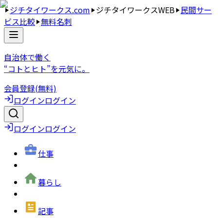
ジチタイワークス.com
ジチタイワークスWEB
民間サー
ビス比較
無料名刺
自治体で働く
“コトとヒト”を元気に。
会員登録(無料)
ログイン
ログイン
ログイン
ログイン
仕事
暮らし
記事