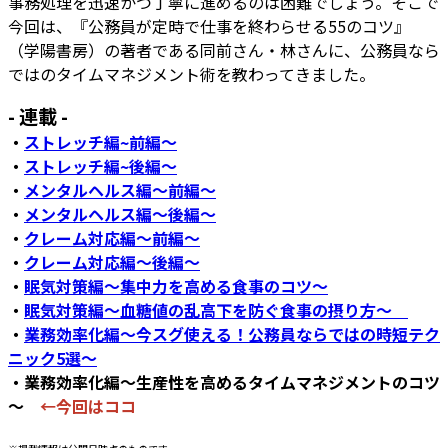
事務処理を迅速かつ丁寧に進めるのは困難でしょう。そこで
今回は、『公務員が定時で仕事を終わらせる55のコツ』
（学陽書房）の著者である同前さん・林さんに、公務員なら
ではのタイムマネジメント術を教わってきました。
- 連載 -
・
ストレッチ編~前編～
・
ストレッチ編~後編～
・
メンタルヘルス編～前編～
・
メンタルヘルス編～後編～
・
クレーム対応編～前編～
・
クレーム対応編～後編～
・
眠気対策編～集中力を高める食事のコツ～
・
眠気対策編～血糖値の乱高下を防ぐ食事の摂り方～
・
業務効率化編～今スグ使える！公務員ならではの時短テク
ニック5選～
・業務効率化編～生産性を高めるタイムマネジメントのコツ
～
←今回はココ