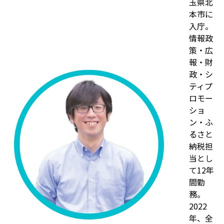
玉県北
本市に
入庁。
情報政
策・広
報・財
政・シ
ティプ
ロモー
ショ
ン・ふ
るさと
納税担
当とし
て12年
間勤
務。
2022
年、全