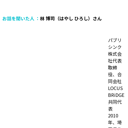
お話を聞いた人 ：
林 博司（はやし ひろし）さん
パブリ
シンク
株式会
社代表
取締
役、合
同会社
LOCUS
BRiDGE
共同代
表
2010
年、埼