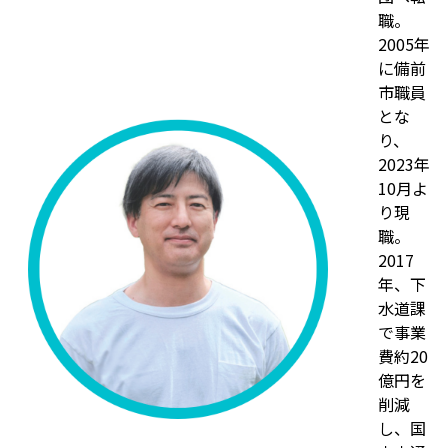
職。
2005年
に備前
市職員
とな
り、
2023年
10月よ
り現
職。
2017
年、下
水道課
で事業
費約20
億円を
削減
し、国