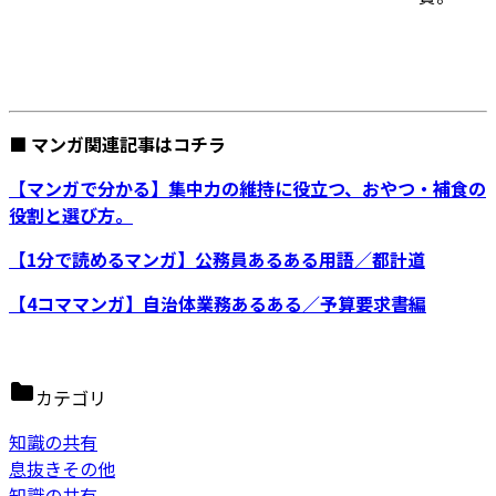
■ マンガ関連記事はコチラ
【マンガで分かる】集中力の維持に役立つ、おやつ・補食の
役割と選び方。
【1分で読めるマンガ】公務員あるある用語／都計道
【4コママンガ】自治体業務あるある／予算要求書編
カテゴリ
知識の共有
息抜きその他
知識の共有