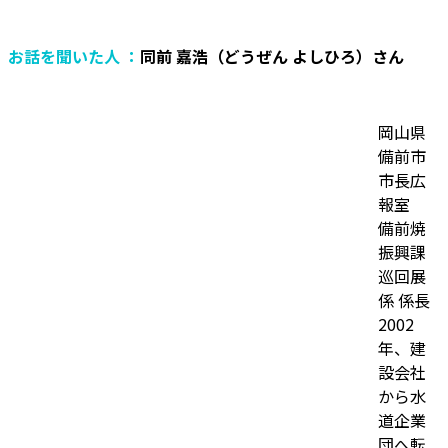
お話を聞いた人 ：
同前 嘉浩（どうぜん よしひろ）さん
岡山県
備前市
市長広
報室
備前焼
振興課
巡回展
係 係長
2002
年、建
設会社
から水
道企業
団へ転