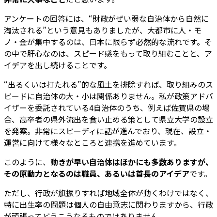
アンケートの回答には、“財政がぜい弱な自治体から自然に
淘汰される”という意見もありましたが、大都市に人・モ
ノ・金が集中するのは、日本に限らず必然的な流れです。そ
の中で肝心なのは、スピード感をもって取り組むことと、ア
イデアを出し続けることです。
“出るくいは打たれる”的な風土を排除すれば、取り組みのス
ピードに自治体の大・小は関係ありません。私が政策アドバ
イザーを委託されている4自治体のうち、例えば佐賀県の場
合、高卒者の県外流出を食い止める策として県立大学の設立
を発案。非常にスピーディに話が進んでおり、現在、設立・
運営に向けて様々なところと連携を進めています。
このように、
動きが早い自治体はほかにも多数ありますが、
その原動力となるのは職員、あるいは首長のアイデア
です。
ただし、行政が旗振りすれば地域全体が動くわけではなく、
特に出生率の問題は個人の自由意志に関わりますから、行政
が頑張ってどうこうなるものではありません。