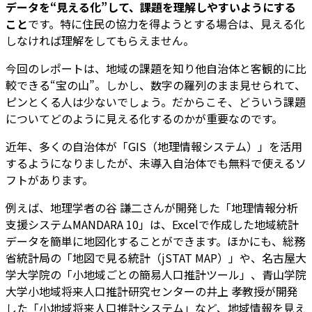
データを“見える化”して、課題を理解しやすいようにする
こと
です。特に住民の協力を得ようとする場合は、見える化
しなければ理解をしてもらえません。
今回のレポートは、地域の課題を知り他自治体と客観的に比
較できる“宝の山”。しかし、数字の羅列のまま見せられて、
ピンとくる人は少ないでしょう。だからこそ、どういう課題
についてどのように見える化するのかが重要なのです。
近年、多くの自治体が「GIS（地理情報システム）」を活用
するようになりましたが、未導入自治体でも無料で使えるソ
フトがあります。
例えば、地理学者の谷 謙二さんが開発した「地理情報分析
支援システムMANDARA 10」は、Excelで作成した地域統計
データを簡単に地図化することができます。ほかにも、総務
省統計局の「地図で見る統計（jSTAT MAP）」や、名古屋大
学大学院の「小地域ごとの簡易人口推計ツール」、青山学院
大学小地域将来人口推計研究センターの井上 孝教授が開発
した「小地域将来人口推計システム」など、地域情報を見え