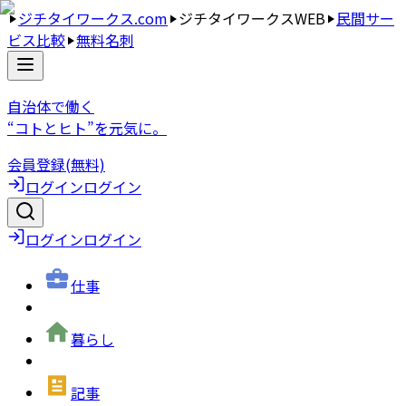
ジチタイワークス.com
ジチタイワークスWEB
民間サー
ビス比較
無料名刺
自治体で働く
“コトとヒト”を元気に。
会員登録(無料)
ログイン
ログイン
ログイン
ログイン
仕事
暮らし
記事