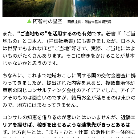
▲
阿智村の星空
画像提供：阿智☆昼神観光局
また、
“ご当地もの”を活用するのも有効
です。著書『「ご当
地もの」と日本人』(祥伝社新書) にも書きましたが、日本人
は世界でもまれなほど“ご当地”好きで、実際、ご当地にはよ
いものがたくさんあります。そこに磨きをかけることが基本
じゃないかと思うのです。
ちなみに、これまで地域おこしに関する国の交付金審査に携
わってきましたが、提出された内容を見ると、複数自治体が
東京の同じコンサルティング会社のアイデアでした。アイデ
アそのものは面白いのですが、結局お金が落ちるのは東京の
みで、地方にはまわってきません。
コンサルの知恵を借りるのが悪いとはいいませんが、
近隣エ
リアを探せば、稼ぎを出せるような連携先がきっとあるは
ず。
地方創生とは、“まち・ひと・仕事”の活性化を一体的に