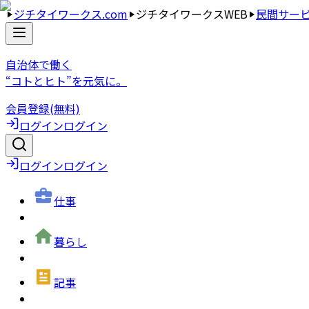
ジチタイワークス.com
ジチタイワークスWEB
民間サー
自治体で働く
“コトとヒト”を元気に。
会員登録(無料)
ログイン
ログイン
ログイン
ログイン
仕事
暮らし
記事