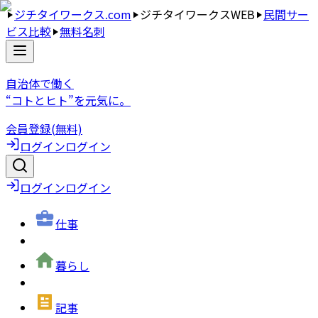
ジチタイワークス.com
ジチタイワークスWEB
民間サー
ビス比較
無料名刺
自治体で働く
“コトとヒト”を元気に。
会員登録(無料)
ログイン
ログイン
ログイン
ログイン
仕事
暮らし
記事