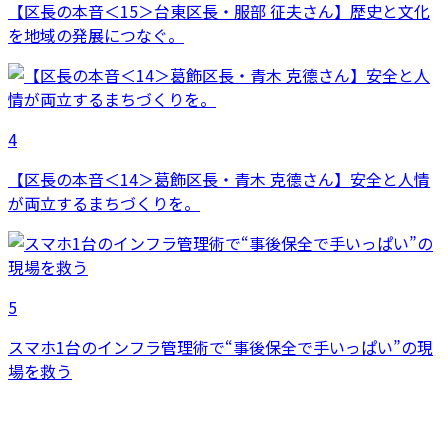
【区長の本音＜15＞台東区長・服部 征夫さん】歴史と文化
を地域の発展につなぐ。
4
【区長の本音＜14＞葛飾区長・青木 克德さん】安全と人情
が両立するまちづくりを。
5
スマホ1台のインフラ管理術で“事後保全で手いっぱい”の現
場を救う