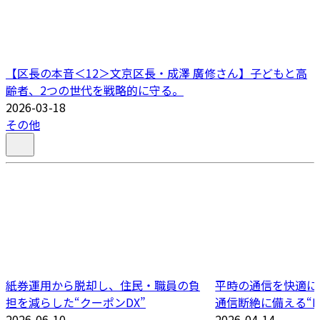
【区長の本音＜12＞文京区長・成澤 廣修さん】子どもと高
齢者、2つの世代を戦略的に守る。
2026-03-18
その他
紙券運用から脱却し、住民・職員の負
平時の通信を快適に
担を減らした“クーポンDX”
通信断絶に備える“B
2026-06-10
2026-04-14