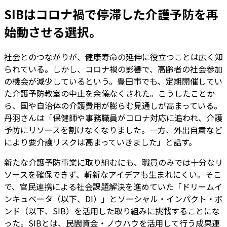
SIBはコロナ禍で停滞した介護予防を再
始動させる選択。
社会とのつながりが、健康寿命の延伸に役立つことは広く知
られている。しかし、コロナ禍の影響で、高齢者の社会参加
の機会が減少しているという。豊田市でも、定期開催してい
た介護予防教室の中止を余儀なくされた。こうしたことか
ら、国や自治体の介護費用が膨らむ見通しが高まっている。
丹羽さんは「保健師や事務職員がコロナ対応に追われ、介護
予防にリソースを割けなくなりました。一方、外出自粛など
により要介護リスクは高まっていきました」と話す。
新たな介護予防事業に取り組むにも、職員のみでは十分なリ
ソースを確保できず、斬新なアイデアも生まれにくい。そこ
で、官民連携による社会課題解決を進めていた「ドリームイ
ンキュベータ（以下、DI）」とソーシャル・インパクト・ボ
ンド（以下、SIB）を活用した取り組みに挑戦することにな
った。SIBとは、民間資金・ノウハウを活用して行う成果連