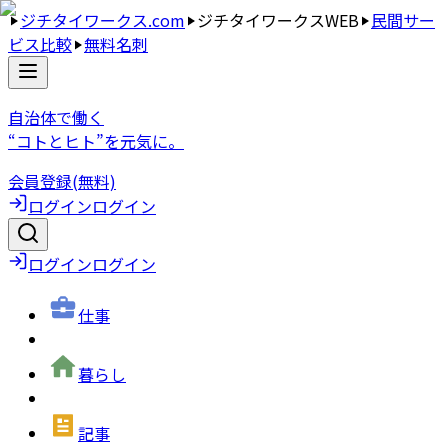
ジチタイワークス.com
ジチタイワークスWEB
民間サー
ビス比較
無料名刺
自治体で働く
“コトとヒト”を元気に。
会員登録(無料)
ログイン
ログイン
ログイン
ログイン
仕事
暮らし
記事