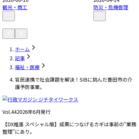
観光・商工
防災・危機管理
ホーム
記事
福祉・医療
官民連携で社会課題を解決！SIBに挑んだ豊田市の介
護予防事業。
Vol.44
2026
年
6月発行
【DX推進 スペシャル版】成果につなげるカギは事前の“業務
整理”にあり。