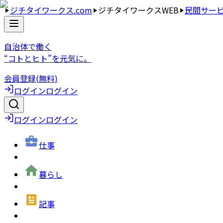
ジチタイワークス.com
ジチタイワークスWEB
民間サー
自治体で働く
“コトとヒト”を元気に。
会員登録(無料)
ログイン
ログイン
ログイン
ログイン
仕事
暮らし
記事