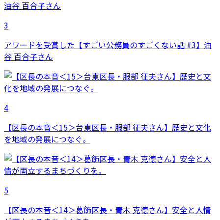
3
アワードを受賞した【すごい公務員のすごくない話 #3】油
谷 百合子さん
4
【区長の本音＜15＞台東区長・服部 征夫さん】歴史と文化
を地域の発展につなぐ。
5
【区長の本音＜14＞葛飾区長・青木 克德さん】安全と人情