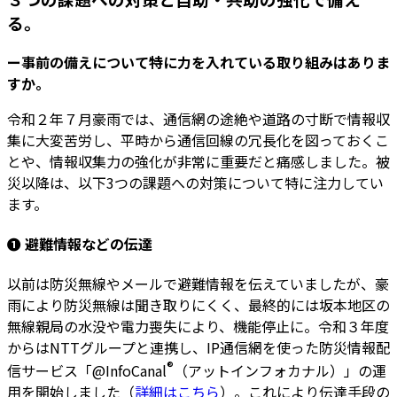
る。
ー事前の備えについて特に力を入れている取り組みはありま
すか。
令和２年７月豪雨では、通信網の途絶や道路の寸断で情報収
集に大変苦労し、平時から通信回線の冗長化を図っておくこ
とや、情報収集力の強化が非常に重要だと痛感しました。被
災以降は、以下3つの課題への対策について特に注力してい
ます。
❶ 避難情報などの伝達
以前は防災無線やメールで避難情報を伝えていましたが、豪
雨により防災無線は聞き取りにくく、最終的には坂本地区の
無線親局の水没や電力喪失により、機能停止に。令和３年度
からはNTTグループと連携し、IP通信網を使った防災情報配
®
信サービス「@InfoCanal
（アットインフォカナル）」の運
用を開始しました（
詳細はこちら
）。これにより伝達手段の