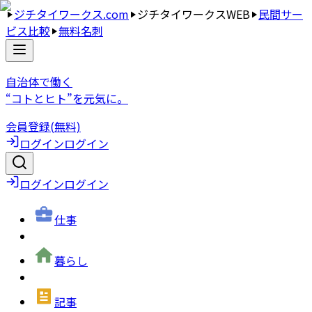
ジチタイワークス.com
ジチタイワークスWEB
民間サー
ビス比較
無料名刺
自治体で働く
“コトとヒト”を元気に。
会員登録(無料)
ログイン
ログイン
ログイン
ログイン
仕事
暮らし
記事