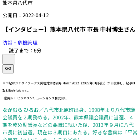
熊本県八代市
公開日：
2022-04-12
【インタビュー】熊本県八代市 市長 中村博生さん
防災・危機管理
読了まで：
6
分
※下記はジチタイワークス災害対策特別号 March2022（2022年3月発行）から抜粋し、記事は
取材時のものです。
[提供]NTTビジネスソリューションズ株式会社
なかむら ひろお
／八代市北原町出身。1998年より八代市議
会議員を２期務める。2002年、熊本県議会議員に当選、４
期を務め副議長などの要職に就いた後、2013年９月に八代
市長に初当選。現在は３期目にあたる。好きな言葉は「平常
心是道（へいじょうしんこれどう）」。