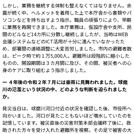
しかし、業務を継続する体制も整えなくてはなりません。余
震が続く中、ヘルメットを着用した上で本庁舎から書類やパ
ソコンなどを持ち出すよう指示。職員の頑張りにより、早期
に業務を再開できました。本庁業務は、仮設庁舎や支所、民
間のビルなど14カ所に分散し継続しましたが、当時はWEB
会議システムなどのICT活用が十分に進んでいなかったた
め、部署間の連絡調整に大変苦労しました。市内の避難者数
は、ピーク時で約１万5,000人。避難所は段階的に縮小した
ものの、開設期間は３カ月間に及び、その間、被災者への心
身のケアに取り組むよう指示しました。
ー ４年後の令和２年７月には豪雨に見舞われました。球磨
川の氾濫という状況の中、どのような判断を迫られました
か。
発災当日は、球磨川河口付近の状況を確認した後、市役所へ
向かいました。河口が見たこともないほど増水していたのを
記憶しています。被災直後の災害対策本部会議終了後に、救
助された方々を受け入れた避難所を視察。その足で被害の大