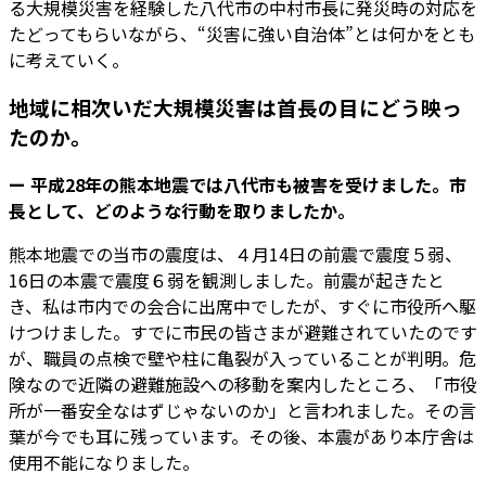
る大規模災害を経験した八代市の中村市長に発災時の対応を
たどってもらいながら、“災害に強い自治体”とは何かをとも
に考えていく。
地域に相次いだ大規模災害は首長の目にどう映っ
たのか。
ー 平成28年の熊本地震では八代市も被害を受けました。市
長として、どのような行動を取りましたか。
熊本地震での当市の震度は、４月14日の前震で震度５弱、
16日の本震で震度６弱を観測しました。前震が起きたと
き、私は市内での会合に出席中でしたが、すぐに市役所へ駆
けつけました。すでに市民の皆さまが避難されていたのです
が、職員の点検で壁や柱に亀裂が入っていることが判明。危
険なので近隣の避難施設への移動を案内したところ、「市役
所が一番安全なはずじゃないのか」と言われました。その言
葉が今でも耳に残っています。その後、本震があり本庁舎は
使用不能になりました。