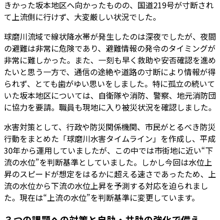
きかった坂本地区へ向かったものの、国道219号が寸断され
て上流側に行けず、大変厳しい状況でした。
球磨川流域で線状降水帯が発生したのは深夜でしたが、夜間
の避難は非常に危険であり、避難情報の発令のタイミングが
非常に難しかった。また、一刻も早く救助や安否確認を進め
たいと思う一方で、通信の途絶や道路の寸断により情報が得
られず、とても歯がゆい思いをしました。特に孤立の続いて
いた坂本地区については、自衛隊や消防、警察、地元消防団
に協力を要請。職員も現地に入り被災状況を確認しました。
水害対策として、行政や防災関係機関、市民がとるべき防災
行動をまとめた「球磨川水害タイムライン」を作成し、平成
30年から運用していましたが、この中では市街地に近い“下
流の水位”を判断基準としていました。しかし今回は水位上
昇のスピードが想定をはるかに超える速さであったため、上
流の水位から下流の水位上昇を予測する対応を迫られまし
た。現在は“上流の水位”を判断基準に変更しています。
３つの課題への対策と自助・共助の強化で備え