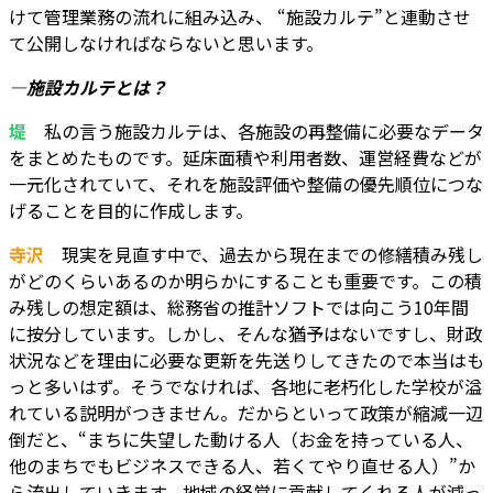
けて管理業務の流れに組み込み、 “施設カルテ”と連動させ
て公開しなければならないと思います。
―施設カルテとは？
堤
私の言う施設カルテは、各施設の再整備に必要なデータ
をまとめたものです。延床面積や利用者数、運営経費などが
一元化されていて、それを施設評価や整備の優先順位につな
げることを目的に作成します。
寺沢
現実を見直す中で、過去から現在までの修繕積み残し
がどのくらいあるのか明らかにすることも重要です。この積
み残しの想定額は、総務省の推計ソフトでは向こう10年間
に按分しています。しかし、そんな猶予はないですし、財政
状況などを理由に必要な更新を先送りしてきたので本当はも
っと多いはず。そうでなければ、各地に老朽化した学校が溢
れている説明がつきません。だからといって政策が縮減一辺
倒だと、“まちに失望した動ける人（お金を持っている人、
他のまちでもビジネスできる人、若くてやり直せる人）”か
ら流出していきます。地域の経営に貢献してくれる人が減っ