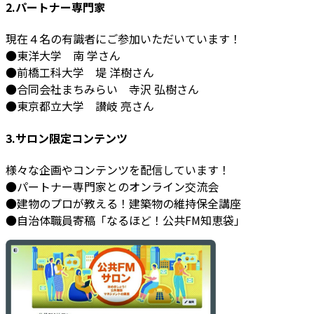
2.パートナー専門家
現在４名の有識者にご参加いただいています！
●東洋大学 南 学さん
●前橋工科大学 堤 洋樹さん
●合同会社まちみらい 寺沢 弘樹さん
●東京都立大学 讃岐 亮さん
3.サロン限定コンテンツ
様々な企画やコンテンツを配信しています！
●パートナー専門家とのオンライン交流会
●建物のプロが教える！建築物の維持保全講座
●自治体職員寄稿「なるほど！公共FM知恵袋」