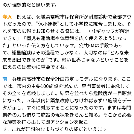
のが理想的だと思います。
寺沢
例えば、茨城県常総市は保育所が耐震診断で全部アウ
トだったので、“保小連携”として小学校に統合しました。そ
れを市の広報でお知らせする際には、「小1ギャップが解消
できた」「園児も運動場や体育館を広く使えるようになっ
た」といった伝え方をしています。公共FMは手段であっ
て、総量縮減はその過程でしかなく、大切なのは“どんな未
来を創出できるのか”です。暗い世界じゃないということを
伝えるのは確かに重要ですね。
南
兵庫県高砂市の保全計画策定もモデルになります。ここ
では、市内の主要100施設を選んで、専門事業者に委託して
その全てを点検しました。結果を並べたら危険度が一目瞭然
になった。５年以内に緊急改修しなければまずい施設をデー
タが示し、すぐに対応することになったのです。まずは専門
業者の力も借りて施設の現状をきちんと知る。そこから必要
な施策を打ち出して即アクションを起こ
す。これが理想的なまちづくりの姿だといえます。