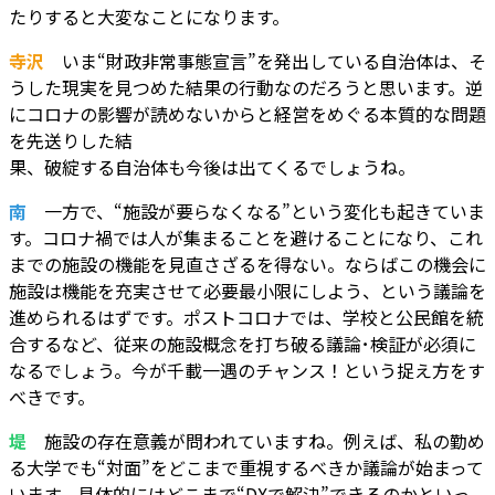
たりすると大変なことになります。
寺沢
いま“財政非常事態宣言”を発出している自治体は、そ
うした現実を見つめた結果の行動なのだろうと思います。逆
にコロナの影響が読めないからと経営をめぐる本質的な問題
を先送りした結
果、破綻する自治体も今後は出てくるでしょうね。
南
一方で、“施設が要らなくなる”という変化も起きていま
す。コロナ禍では人が集まることを避けることになり、これ
までの施設の機能を見直さざるを得ない。ならばこの機会に
施設は機能を充実させて必要最小限にしよう、という議論を
進められるはずです。ポストコロナでは、学校と公民館を統
合するなど、従来の施設概念を打ち破る議論･検証が必須に
なるでしょう。今が千載一遇のチャンス！という捉え方をす
べきです。
堤
施設の存在意義が問われていますね。例えば、私の勤め
る大学でも“対面”をどこまで重視するべきか議論が始まって
います。具体的にはどこまで“DXで解決”できるのかといっ