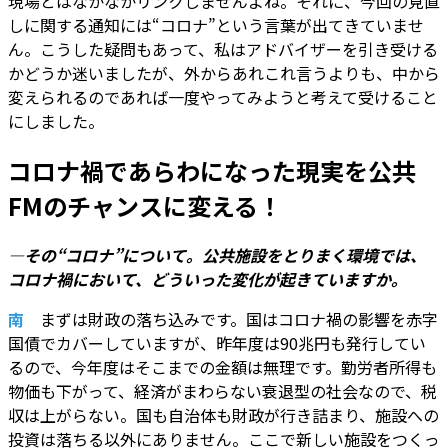
現場とはなかなかリンクしませんよね。それに、今回の見直
しに関する通知には“コロナ”という言葉が出てきていませ
ん。こうした疑問もあって、私はアドバイザーを引き受ける
かどうか迷いましたが、外からあれこれ言うよりも、中から
変えられるのであれば一度やってみようと考えて受けること
にしました。
コロナ禍であらわになった現実を公共
FMのチャンスに変える！
―その“コロナ”について。公共施設をとりまく環境では、
コロナ禍において、どういった変化が起きていますか。
南
まずは財政の落ち込みです。国はコロナ禍の影響を赤字
国債でカバーしていますが、昨年度は90兆円も発行してい
るので、今年度はそこまでの金額は無理です。勤労者所得も
物価も下がって、経済がまわらない衰退型の社会なので、税
収は上がらない。国も自治体も財政が行き詰まり、施設への
投資は落ちる以外にありません。ここで新しい施設をつくっ