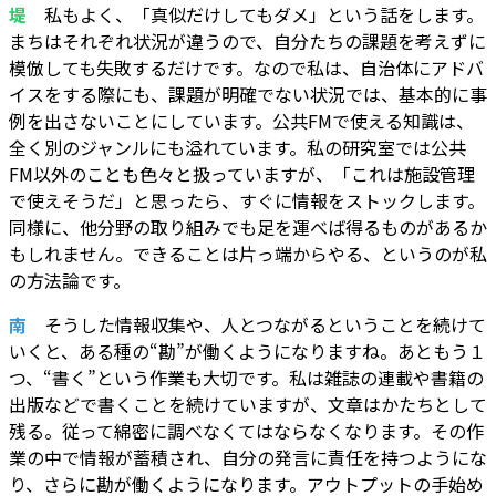
堤
私もよく、「真似だけしてもダメ」という話をします。
まちはそれぞれ状況が違うので、自分たちの課題を考えずに
模倣しても失敗するだけです。なので私は、自治体にアドバ
イスをする際にも、課題が明確でない状況では、基本的に事
例を出さないことにしています。公共FMで使える知識は、
全く別のジャンルにも溢れています。私の研究室では公共
FM以外のことも色々と扱っていますが、「これは施設管理
で使えそうだ」と思ったら、すぐに情報をストックします。
同様に、他分野の取り組みでも足を運べば得るものがあるか
もしれません。できることは片っ端からやる、というのが私
の方法論です。
南
そうした情報収集や、人とつながるということを続けて
いくと、ある種の“勘”が働くようになりますね。あともう１
つ、“書く”という作業も大切です。私は雑誌の連載や書籍の
出版などで書くことを続けていますが、文章はかたちとして
残る。従って綿密に調べなくてはならなくなります。その作
業の中で情報が蓄積され、自分の発言に責任を持つようにな
り、さらに勘が働くようになります。アウトプットの手始め