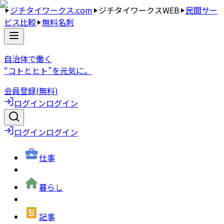
ジチタイワークス.com
ジチタイワークスWEB
民間サー
ビス比較
無料名刺
自治体で働く
“コトとヒト”を元気に。
会員登録(無料)
ログイン
ログイン
ログイン
ログイン
仕事
暮らし
記事