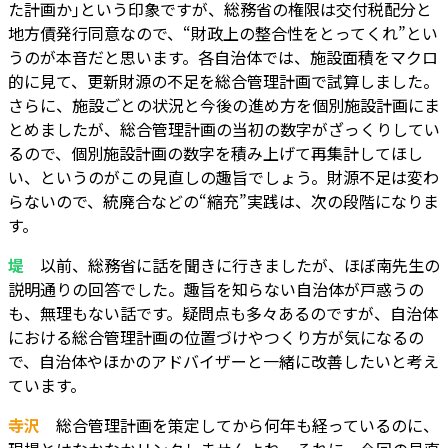
た計画か｣という印象ですが、総務省の権限は交付税配分と
地方債発行同意なので、“財政上の整合性をとってくれ”とい
うのが本音だと思います。各自治体では、施設面積をマクロ
的に見て、更新財源の不足を総合管理計画で試算しました。
さらに、施設ごとの状況と今後の進め方を個別施設計画にま
とめましたが、総合管理計画の当初の数字がざっくりしてい
るので、個別施設計画の数字を積み上げて再集計してほし
い、というのがこの見直しの趣旨でしょう。財源不足は変わ
らないので、統廃合などの“縮充”実践は、次の段階になりま
す。
堤
以前、総務省に話を聞きに行きましたが、ほぼ南先生の
説明通りの回答でした。趣旨を知らない自治体が戸惑うの
も、無理もない話です。疑問点も多々あるのですが、自治体
における総合管理計画の位置づけやつくり方が気になるの
で、自治体やほかのアドバイザーと一緒に改善したいと考え
ています。
寺沢
総合管理計画を策定してから何年も経っているのに、