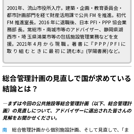
2001年、流山市役所入庁。建築・企画・教育委員会・
都市計画部門を経て財産活用課で公共 FM を推進。初代
FM 推進室長。2016 年に退職後、日本 PFI・PPP 協会業
務部 長。常総市・南城市等のアドバイザー、静岡県湖
西市・埼 玉県鴻巣市等の包括施設管理業務などを支
援。2021年 4 月 か ら 現 職 。著 書 に『 P P P / P F I に
取 り 組 む と き に 最 初 に 読む本』(学陽書房)など。
総合管理計画の見直しで国が求めている
結論とは？
―まずは今回の公共施設等総合管理計画（以下、総合管理計
画）の見直しについて、アドバイザーに選出された皆さんの
見解をお聞かせください。
南
総合管理計画から個別施設計画、そして見直しで、｢ま