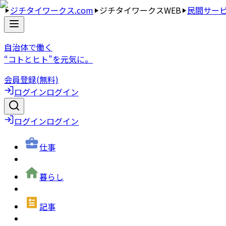
ジチタイワークス.com
ジチタイワークスWEB
民間サー
自治体で働く
“コトとヒト”を元気に。
会員登録(無料)
ログイン
ログイン
ログイン
ログイン
仕事
暮らし
記事