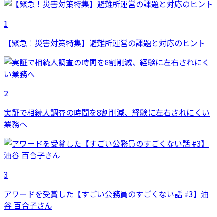
1
【緊急！災害対策特集】避難所運営の課題と対応のヒント
2
実証で相続人調査の時間を8割削減、経験に左右されにくい
業務へ
3
アワードを受賞した【すごい公務員のすごくない話 #3】油
谷 百合子さん