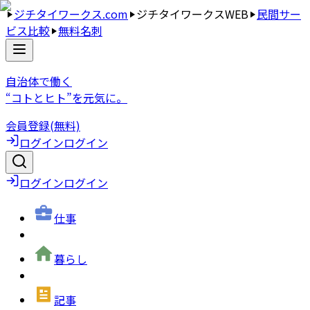
ジチタイワークス.com
ジチタイワークスWEB
民間サー
ビス比較
無料名刺
自治体で働く
“コトとヒト”を元気に。
会員登録(無料)
ログイン
ログイン
ログイン
ログイン
仕事
暮らし
記事