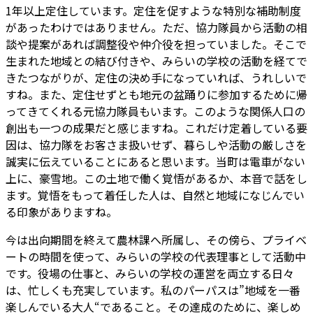
1年以上定住しています。定住を促すような特別な補助制度
があったわけではありません。ただ、協力隊員から活動の相
談や提案があれば調整役や仲介役を担っていました。そこで
生まれた地域との結び付きや、みらいの学校の活動を経てで
きたつながりが、定住の決め手になっていれば、うれしいで
すね。また、定住せずとも地元の盆踊りに参加するために帰
ってきてくれる元協力隊員もいます。このような関係人口の
創出も一つの成果だと感じますね。これだけ定着している要
因は、協力隊をお客さま扱いせず、暮らしや活動の厳しさを
誠実に伝えていることにあると思います。当町は電車がない
上に、豪雪地。この土地で働く覚悟があるか、本音で話をし
ます。覚悟をもって着任した人は、自然と地域になじんでい
る印象がありますね。
今は出向期間を終えて農林課へ所属し、その傍ら、プライベ
ートの時間を使って、みらいの学校の代表理事として活動中
です。役場の仕事と、みらいの学校の運営を両立する日々
は、忙しくも充実しています。私のパーパスは”地域を一番
楽しんでいる大人“であること。その達成のために、楽しめ