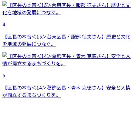
4
【区長の本音＜15＞台東区長・服部 征夫さん】歴史と文化
を地域の発展につなぐ。
5
【区長の本音＜14＞葛飾区長・青木 克德さん】安全と人情
が両立するまちづくりを。