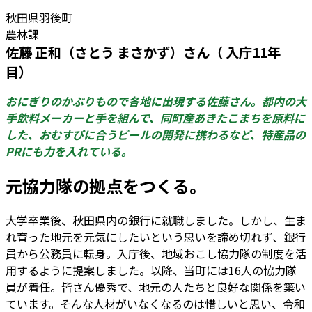
秋田県羽後町
農林課
佐藤 正和（さとう まさかず）さん（ 入庁11年
目）
おにぎりのかぶりもので各地に出現する佐藤さん。都内の大
手飲料メーカーと手を組んで、同町産あきたこまちを原料に
した、おむすびに合うビールの開発に携わるなど、特産品の
PRにも力を入れている。
元協力隊の拠点をつくる。
大学卒業後、秋田県内の銀行に就職しました。しかし、生ま
れ育った地元を元気にしたいという思いを諦め切れず、銀行
員から公務員に転身。入庁後、地域おこし協力隊の制度を活
用するように提案しました。以降、当町には16人の協力隊
員が着任。皆さん優秀で、地元の人たちと良好な関係を築い
ています。そんな人材がいなくなるのは惜しいと思い、令和