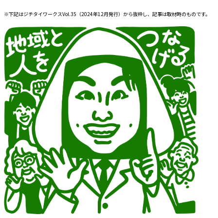
※下記はジチタイワークスVol.35（2024年12月発行）から抜粋し、記事は取材時のものです。