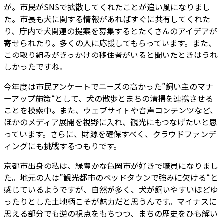
が。市民がSNSで拡散してくれたことが追い風になりまし
た。市長も犬に関する情報があればすぐに共有してくれた
り、庁内で犬関連の提案を募集するとたくさんのアイデアが
寄せられたり。多くの人に応援してもらっています。また、
この取り組みがきっかけの移住者がいると聞いたときはうれ
しかったですね。
今年度は市民アンケートでニーズの高かった”飼い主のマナ
ーアップ施策“として、犬の散歩とまちの清掃を連携させる
ことを模索中。また、ウェブサイトや音声コンテンツなど、
ほかのメディア展開を視野に入れ、観光にもつなげたいと思
っています。さらに、財源を確保すべく、クラウドファンデ
ィングにも挑戦するつもりです。
京都市出身の私は、緑豊かな亀岡市が好きで職員になりまし
た。地元の人は”観光都市のベッドタウンで強みに欠ける“と
感じているようですが、自然が多く、犬が飼いやすいほどゆ
ったりとした土地柄こそが魅力だと思うんです。マイナスに
思える部分でも逆の視点をもちつつ、まちの歴史をひも解い