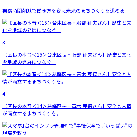
検索時間削減で働き方を変え未来のまちづくりを進める
3
【区長の本音＜15＞台東区長・服部 征夫さん】歴史と文化
を地域の発展につなぐ。
4
【区長の本音＜14＞葛飾区長・青木 克德さん】安全と人情
が両立するまちづくりを。