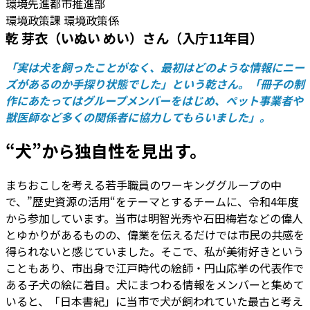
環境先進都市推進部
環境政策課 環境政策係
乾 芽衣（いぬい めい）さん（入庁11年目）
「実は犬を飼ったことがなく、最初はどのような情報にニー
ズがあるのか手探り状態でした」という乾さん。「冊子の制
作にあたってはグループメンバーをはじめ、ペット事業者や
獣医師など多くの関係者に協力してもらいました」。
“犬”から独自性を見出す。
まちおこしを考える若手職員のワーキンググループの中
で、”歴史資源の活用“をテーマとするチームに、令和4年度
から参加しています。当市は明智光秀や石田梅岩などの偉人
とゆかりがあるものの、偉業を伝えるだけでは市民の共感を
得られないと感じていました。そこで、私が美術好きという
こともあり、市出身で江戸時代の絵師・円山応挙の代表作で
ある子犬の絵に着目。犬にまつわる情報をメンバーと集めて
いると、「日本書紀」に当市で犬が飼われていた最古と考え