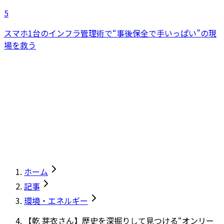
5
スマホ1台のインフラ管理術で“事後保全で手いっぱい”の現
場を救う
ホーム
記事
環境・エネルギー
【乾 芽衣さん】歴史を深掘りして見つける“オンリー