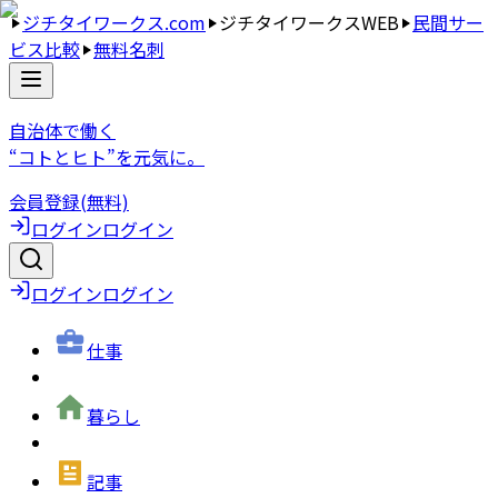
ジチタイワークス.com
ジチタイワークスWEB
民間サー
ビス比較
無料名刺
自治体で働く
“コトとヒト”を元気に。
会員登録(無料)
ログイン
ログイン
ログイン
ログイン
仕事
暮らし
記事