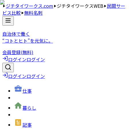
ジチタイワークス.com
ジチタイワークスWEB
民間サー
ビス比較
無料名刺
自治体で働く
“コトとヒト”を元気に。
会員登録(無料)
ログイン
ログイン
ログイン
ログイン
仕事
暮らし
記事