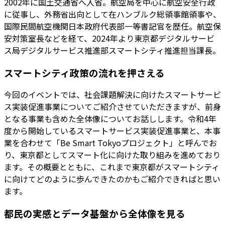
2002年に国土交通省へ入省。航空局を中心に航空安全行政
に従事し、外務省出向として在ハンブルク総領事館領事や、
国際民間航空機関日本政府代表部一等書記官を歴任。航空保
安対策室長などを経て、2024年より東京都デジタルサービ
ス局デジタルサービス推進部スマートシティ推進担当課長。
スマートシティ政策の流れを押さえる
今回のイベントでは、社会課題解決に向けたスマートサービ
ス実装促進事業についてご紹介させていただきますが、前身
となる事業も含めた全体像についてお話しします。令和4年
度から開始しているスマートサービス実装促進事業と、本事
業を合わせて「Be Smart Tokyoプロジェクト」と呼んでお
り、東京都としてスマート化に向けた取り組みを進めており
ます。その概要とともに、これまで東京都がスマートシティ
に向けてどのように歩んできたのかもご紹介できればと思い
ます。
都民の実感とデータ基盤から全体像を見る