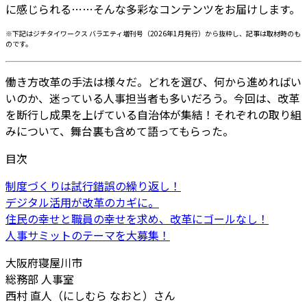
に感じられる……そんな多彩なコンテンツをお届けします。
※下記はジチタイワークス バラエティ増刊号（2026年1月発行）から抜粋し、記事は取材時のも
のです。
働き方改革の手法は様々だ。どれを選び、何から進めればい
いのか、迷っている人事担当者も多いだろう。今回は、改革
を断行し成果を上げている自治体が集結！それぞれの取り組
みについて、舞台裏も含めて語ってもらった。
目次
制度づくりは試行錯誤の繰り返し！
デジタル活用が改革のカギに。
住民の幸せと職員の幸せを求め、改革にゴールなし！
人事サミットのテーマを大募集！
大阪府寝屋川市
総務部 人事室
西村 直人（にしむら なおと）さん