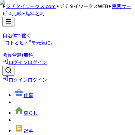
ジチタイワークス.com
ジチタイワークスWEB
民間サー
ビス比較
無料名刺
自治体で働く
“コトとヒト”を元気に。
会員登録(無料)
ログイン
ログイン
ログイン
ログイン
仕事
暮らし
記事