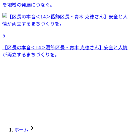
を地域の発展につなぐ。
5
【区長の本音＜14＞葛飾区長・青木 克德さん】安全と人情
が両立するまちづくりを。
ホーム