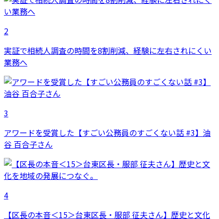
2
実証で相続人調査の時間を8割削減、経験に左右されにくい
業務へ
3
アワードを受賞した【すごい公務員のすごくない話 #3】油
谷 百合子さん
4
【区長の本音＜15＞台東区長・服部 征夫さん】歴史と文化