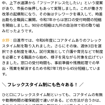
中、上下水道課から「フリーアドレス化したい」という提案
があり、市長の後押しもあって実現しました。これが働き方
改革の起爆剤になり、その後はテレワークを導入して、時差
出勤も全職員に展開。令和7年からは窓口の受付時間の短縮
を開始しました。90分の短縮は九州の自治体で初の取り組
みだったようです。
水野：
日進市では、令和6年度にコアタイムありのフレック
スタイム制を取り入れました。さらにその後、週休3日を選
択できる制度を導入。試行実施として介護や育児などで制度
を必要とする職員から始め、様子を見ながら対象を広げてい
きました。窓口の受付時間も、事前準備や残務処理での早
出・残業を解消するため令和7年7月から45分短縮していま
す。
＼ フレックスタイム制にも色々ある！ ／
ひと口にフレックスタイム制といっても、コアタイムの有無
や勤務時間の確保範囲で違いがある。どの方法が合うかは、