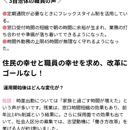
＼ 3自治体の職員の声 ／
●
定期通院が必要なときにフレックスタイム制を活用してい
る。
●
窓口受付時間の短縮で朝の時間に余裕が生まれ、業務の打
ち合わせや準備が落ち着いてできるようになった。
●
時間外勤務の上限45時間が無理なく守れるようになっ
た。
住民の幸せと職員の幸せを求め、改革に
ゴールなし！
―― 運用開始後はどんな変化が？
佐田：
時差出勤については「家族と過ごす時間が増えた」と
いう声が多いです。残業は、窓口時間短縮の効果もあり、前
年比14％削減という結果に。さらに採用面での効果も出て
いて、社会人区分の募集では、志望動機に「働き方改革」を
挙げる人が約3割いました。