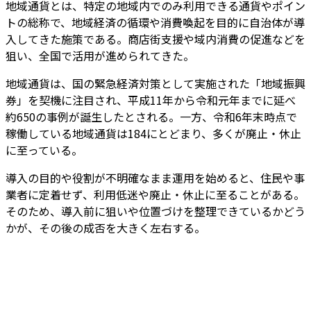
地域通貨とは、特定の地域内でのみ利用できる通貨やポイン
トの総称で、地域経済の循環や消費喚起を目的に自治体が導
入してきた施策である。商店街支援や域内消費の促進などを
狙い、全国で活用が進められてきた。
地域通貨は、国の緊急経済対策として実施された「地域振興
券」を契機に注目され、
平成11年から令和元年までに延べ
約650の事例が誕生
したとされる。一方、
令和6年末時点で
稼働している地域通貨は184
にとどまり、多くが廃止・休止
に至っている。
導入の目的や役割が不明確なまま運用を始めると、住民や事
業者に定着せず、利用低迷や廃止・休止に至ることがある。
そのため、導入前に狙いや位置づけを整理できているかどう
かが、その後の成否を大きく左右する。