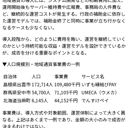
地域通貨の導入には、システム開発などの初期費用に加え、
運用開始後もサーバー維持費や広報費、事務局の人件費な
ど、継続的な運営コストが発生する。行政の補助金に依存し
た運営モデルでは、補助金終了と同時に事業が立ち行かなく
なるケースも少なくない。
導入段階から、どのように費用を賄い、運営を継続していく
のかという持続可能な収益・運営モデルを設計できているか
が、成否を分ける重要なポイントとなる。
▼人口規模別・地域通貨事業費の一例
自治体
人口
事業費
サービス名
島根県出雲市
172,714人
109,480千円
いずも縁結びPAY
群馬県安中市
54,700人
71,105千円
UMECA（ウメカ）
北海道当麻町
6,145人
44,152千円
でんすけペイ
事業費は、導入方式や対象範囲、運営体制によって大きく異
なる。上記はあくまで一例であり、金額の大小のみで成否が
決まるわけではない。