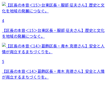
4
【区長の本音＜15＞台東区長・服部 征夫さん】歴史と文化
を地域の発展につなぐ。
5
【区長の本音＜14＞葛飾区長・青木 克德さん】安全と人情
が両立するまちづくりを。