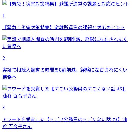
1
【緊急！災害対策特集】避難所運営の課題と対応のヒント
2
実証で相続人調査の時間を8割削減、経験に左右されにくい
業務へ
3
アワードを受賞した【すごい公務員のすごくない話 #3】油
谷 百合子さん