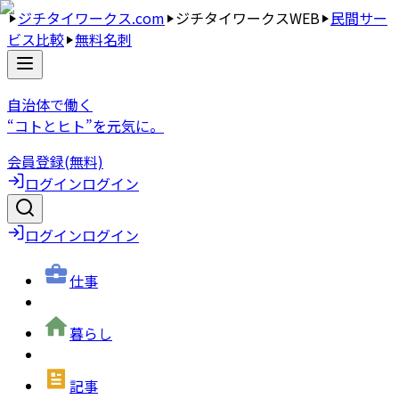
ジチタイワークス.com
ジチタイワークスWEB
民間サー
ビス比較
無料名刺
自治体で働く
“コトとヒト”を元気に。
会員登録(無料)
ログイン
ログイン
ログイン
ログイン
仕事
暮らし
記事