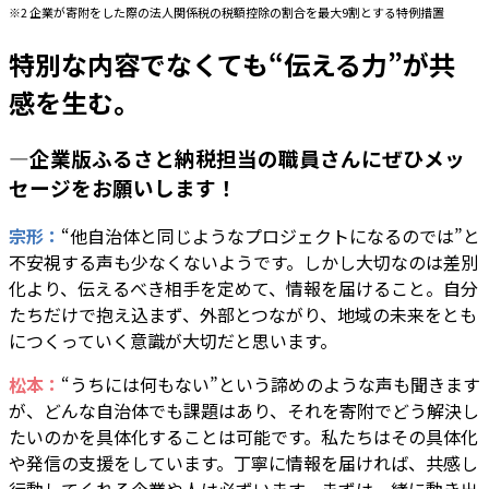
※2 企業が寄附をした際の法人関係税の税額控除の割合を最大9割とする特例措置
特別な内容でなくても“伝える力”が共
感を生む。
―企業版ふるさと納税担当の職員さんにぜひメッ
セージをお願いします！
宗形：
“他自治体と同じようなプロジェクトになるのでは”と
不安視する声も少なくないようです。しかし大切なのは差別
化より、伝えるべき相手を定めて、情報を届けること。自分
たちだけで抱え込まず、外部とつながり、地域の未来をとも
につくっていく意識が大切だと思います。
松本：
“うちには何もない”という諦めのような声も聞きます
が、どんな自治体でも課題はあり、それを寄附でどう解決し
たいのかを具体化することは可能です。私たちはその具体化
や発信の支援をしています。丁寧に情報を届ければ、共感し
行動してくれる企業や人は必ずいます。まずは一緒に動き出