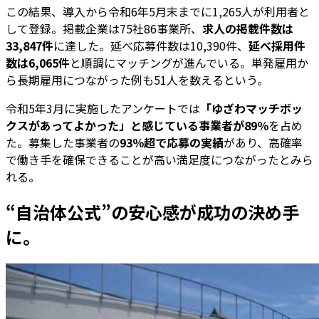
この結果、導入から令和6年5月末までに1,265人が利用者と
して登録。掲載企業は75社86事業所、
求人の掲載件数は
33,847件
に達した。延べ応募件数は10,390件、
延べ採用件
数は6,065件
と順調にマッチングが進んでいる。単発雇用か
ら長期雇用につながった例も51人を数えるという。
令和5年3月に実施したアンケートでは
「ゆざわマッチボッ
クスがあってよかった」と感じている事業者が89％
を占め
た。募集した事業者の
93％超で応募の実績
があり、高確率
で働き手を確保できることが高い満足度につながったとみら
れる。
“自治体公式”の安心感が成功の決め手
に。