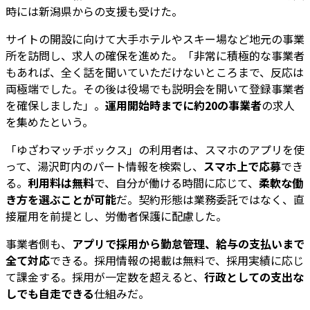
時には新潟県からの支援も受けた。
サイトの開設に向けて大手ホテルやスキー場など地元の事業
所を訪問し、求人の確保を進めた。「非常に積極的な事業者
もあれば、全く話を聞いていただけないところまで、反応は
両極端でした。その後は役場でも説明会を開いて登録事業者
を確保しました」。
運用開始時までに約20の事業者
の求人
を集めたという。
「ゆざわマッチボックス」の利用者は、スマホのアプリを使
って、湯沢町内のパート情報を検索し、
スマホ上で応募
でき
る。
利用料は無料
で、自分が働ける時間に応じて、
柔軟な働
き方を選ぶことが可能
だ。契約形態は業務委託ではなく、直
接雇用を前提とし、労働者保護に配慮した。
事業者側も、
アプリで採用から勤怠管理、給与の支払いまで
全て対応
できる。採用情報の掲載は無料で、採用実績に応じ
て課金する。採用が一定数を超えると、
行政としての支出な
しでも自走できる
仕組みだ。