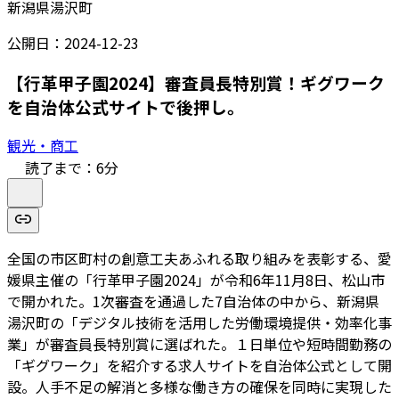
新潟県湯沢町
公開日：
2024-12-23
【行革甲子園2024】審査員長特別賞！ギグワーク
を自治体公式サイトで後押し。
観光・商工
読了まで：
6
分
全国の市区町村の創意工夫あふれる取り組みを表彰する、愛
媛県主催の「行革甲子園2024」が令和6年11月8日、松山市
で開かれた。1次審査を通過した7自治体の中から、新潟県
湯沢町の「デジタル技術を活用した労働環境提供・効率化事
業」が審査員長特別賞に選ばれた。１日単位や短時間勤務の
「ギグワーク」を紹介する求人サイトを自治体公式として開
設。人手不足の解消と多様な働き方の確保を同時に実現した