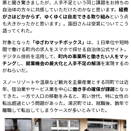
票と聞き驚きましたが、人手不足という同じ課題をお持ちの
自治体の方々に共感していただけたのかなと思います。
経費
がさほどかからず、ゆくゆくは自走できる取り組み
という点
も大きかったかと思います」。笛田さんは受賞についてこう
語ってくれた。
対象となった
「ゆざわマッチボックス」
は、１日単位や短時
間で働ける町内の求人をスマホで探せる自治体公式サイト。
デジタル技術を活用して、
町内の事業所と働きたい人をマッ
チング
し、
就業機会の最大化と人手不足の解消
を実現するの
がねらいだ。
スノーリゾートや温泉など観光を主要産業とする同町では近
年、宿泊業やサービス業を中心に
働き手の確保が課題
となっ
てきた。一方で人口の移動をみると、若い世代、特に女性の
転出超過という問題があった。湯沢町では、就職後、数年で
離職して転出してしまうケースが多いとみていた。