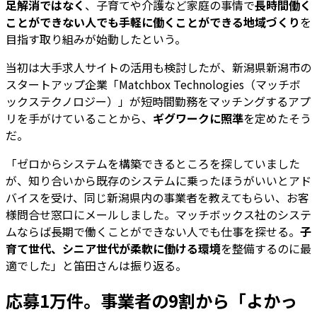
足解消ではなく
、子育てや介護など家庭の事情で
長時間働く
ことができない人でも手軽に働くことができる地域づくり
を
目指す取り組みが始動したという。
当初は大手求人サイトの活用も検討したが、新潟県新潟市の
スタートアップ企業「Matchbox Technologies（マッチボ
ックステクノロジー）」が短時間勤務をマッチングするアプ
リを手がけていることから、
ギグワークに照準
を定めたそう
だ。
「ゼロからシステムを構築できるところを探していました
が、知り合いから既存のシステムに乗ったほうがいいとアド
バイスを受け、同じ新潟県内の事業者を教えてもらい、お客
様問合せ窓口にメールしました。マッチボックス社のシステ
ムならば長期で働くことができない人でも仕事を探せる。
子
育て世代、シニア世代が柔軟に働ける環境
を整備するのに最
適でした」と笛田さんは振り返る。
応募1万件。事業者の9割から「よかっ