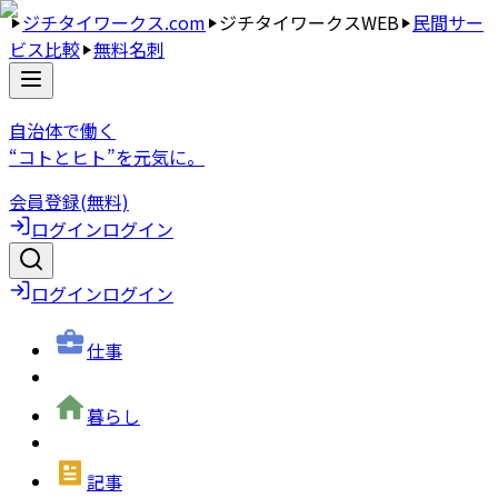
ジチタイワークス.com
ジチタイワークスWEB
民間サー
ビス比較
無料名刺
自治体で働く
“コトとヒト”を元気に。
会員登録(無料)
ログイン
ログイン
ログイン
ログイン
仕事
暮らし
記事