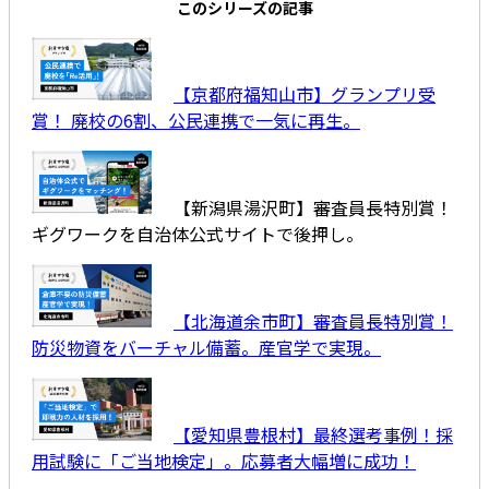
このシリーズの記事
【京都府福知山市】グランプリ受
賞！ 廃校の6割、公民連携で一気に再生。
【新潟県湯沢町】審査員長特別賞！
ギグワークを自治体公式サイトで後押し。
【北海道余市町】審査員長特別賞！
防災物資をバーチャル備蓄。産官学で実現。
【愛知県豊根村】最終選考事例！採
用試験に「ご当地検定」。応募者大幅増に成功！