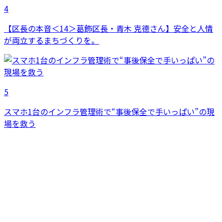
4
【区長の本音＜14＞葛飾区長・青木 克德さん】安全と人情
が両立するまちづくりを。
5
スマホ1台のインフラ管理術で“事後保全で手いっぱい”の現
場を救う