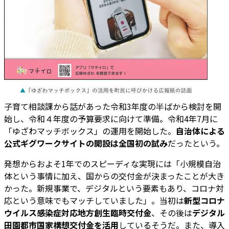
子育て相談課から話があった令和3年度の半ばから検討を開
始し、令和４年度の予算要求に向けて準備。令和4年7月に
「ゆざわマッチボックス」の運用を開始した。
自治体による
公式ギグワークサイトの開設は全国初の試み
だったという。
発想からおよそ1年でのスピーディな実現には「小規模自治
体という事情に加え、国からの交付金が決まったことが大き
かった。新規事業で、デジタルという要素もあり、コロナ対
応という意味でもマッチしていました」。当初は
新型コロナ
ウイルス感染症対応地方創生臨時交付金
、その後は
デジタル
田園都市国家構想交付金を活用
しているそうだ。また、導入