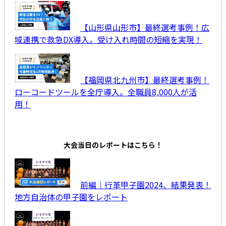
【山形県山形市】最終選考事例！広
域連携で救急DX導入。受け入れ時間の短縮を実現！
【福岡県北九州市】最終選考事例！
ローコードツールを全庁導入。全職員8,000人が活
用！
大会当日のレポートはこちら！
前編｜行革甲子園2024、結果発表！
地方自治体の甲子園をレポート