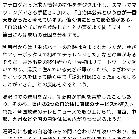
アナログだった求人情報の提供をデジタル化し、スマホでマ
ッチングできる手軽さに加え、「
自治体公式という点が一番
大きかった
と考えています。
働く側にとって安心感
がある。
『自治体公式だから登録した』との声をよく聞きます」と、
笛田さんは成功の要因を分析する。
利用者からは「単発バイトの経験は今までなかったが、ゆざ
わマッチボックスで初めてチャレンジした」などの声がある
そうだ。県外出身の移住者から「最初はリモートワークで働
いており、湯沢に住んでいる実感が薄かったが、ゆざわマッ
チボックスを使って働く中で『湯沢町民になった』と感じる
ことができた」との反応もあるという。
湯沢町での運用を受け、新潟県が補助を実施したこともあ
り、その後、
県内の3つの自治体に同様のサービス
が導入さ
れた。全国放送のテレビニュースで取り上げられ、
関西、中
部、九州など全国の自治体にも
広がりつつあるようだ。
湯沢町にも他の自治体からの問い合わせが相次いでおり、笛
田さんによると「行政としてどういう効果をねらったのか、