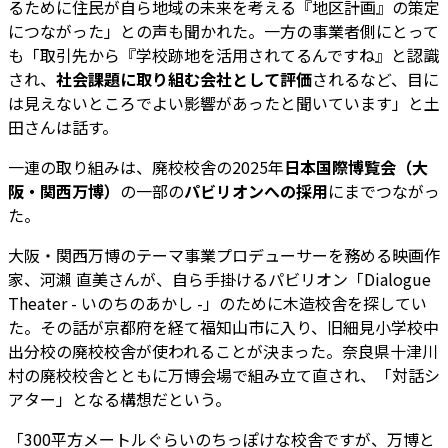
るために住民が自ら地域の未来を考える『地区計画』の策定
につながった」との声も聞かれた。一方の事業者側にとって
も「取引先から『学校跡地を活用されてるんですね』と認識
され、
社会課題に取り組む会社として評価
されるなど、目に
は見えないところでよい影響があったと聞いています」と土
田さんは話す。
一連の取り組みは、廃校校舎の2025年
日本国際博覧会（大
阪・関西万博）
の一部の
パビリオンへの採用
にまでつながっ
た。
大阪・関西万博のテーマ事業プロデューサーを務める映画作
家、河瀨 直美さんが、自ら手掛けるパビリオン「Dialogue
Theater - いのちのあかし -」のために木造校舎を探してい
た。その話が京都府を経て福知山市に入り、旧細見小学校中
出分校の廃校校舎が使われることが決まった。奈良県十津川
村の廃校校舎とともに万博会場で組み立て直され、「対話シ
アター」となる構想だという。
「300平方メートルぐらいのちっぽけな校舎ですが、万博と