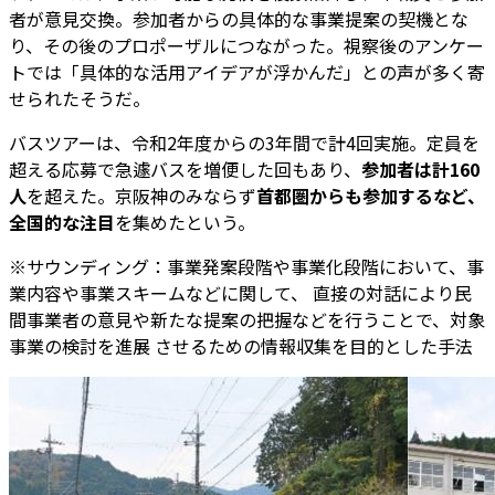
者が意見交換。参加者からの具体的な事業提案の契機とな
り、その後のプロポーザルにつながった。視察後のアンケー
トでは「具体的な活用アイデアが浮かんだ」との声が多く寄
せられたそうだ。
バスツアーは、令和2年度からの3年間で計4回実施。定員を
超える応募で急遽バスを増便した回もあり、
参加者は計160
人
を超えた。京阪神のみならず
首都圏からも参加するなど、
全国的な注目
を集めたという。
※サウンディング：事業発案段階や事業化段階において、事
業内容や事業スキームなどに関して、 直接の対話により民
間事業者の意見や新たな提案の把握などを行うことで、対象
事業の検討を進展 させるための情報収集を目的とした手法