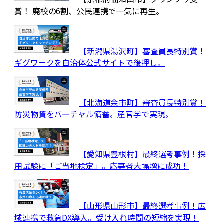
賞！ 廃校の6割、公民連携で一気に再生。
【新潟県湯沢町】審査員長特別賞！
ギグワークを自治体公式サイトで後押し。
【北海道余市町】審査員長特別賞！
防災物資をバーチャル備蓄。産官学で実現。
【愛知県豊根村】最終選考事例！採
用試験に「ご当地検定」。応募者大幅増に成功！
【山形県山形市】最終選考事例！広
域連携で救急DX導入。受け入れ時間の短縮を実現！