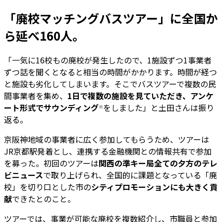
「廃校マッチングバスツアー」に全国か
ら延べ160人。
「一気に16校もの廃校が発生したので、1施設ずつ1事業者
ずつ話を聞くとなると相当の時間がかかります。時間が経つ
と施設も劣化してしまいます。そこでバスツアーで複数の民
間事業者を集め、
1日で複数の施設を見ていただき、アンケ
ート形式でサウンディング
をしました」と土田さんは振り
※
返る。
京阪神地域の事業者に広く参加してもらうため、ツアーは
JR京都駅発着とし、連携する金融機関との情報共有で参加
を募った。初回のツアーは
関西の準キー局全ての夕方のテレ
ビニュース
で取り上げられ、全国的に課題となっている「廃
校」を切り口とした市の
シティプロモーションにも大きく貢
献
できたとのこと。
ツアーでは、事業が可能な廃校を複数紹介し、市職員と参加