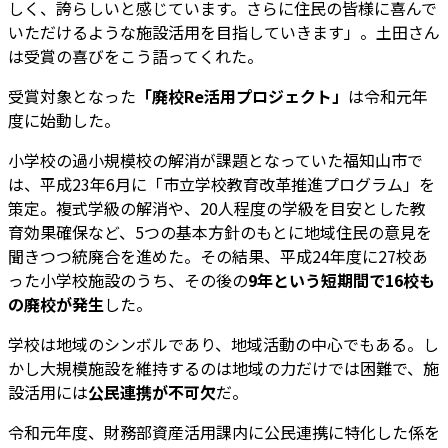
しく、誇らしいと感じています。さらに住民の皆様に喜んで
いただけるような施設活用を目指していきます」。土田さん
は受賞の喜びをこう語ってくれた。
受賞対象となった
「廃校Re活用プロジェクト」
は令和元年
度に始動した。
小学校の過小規模校の解消が課題となっていた福知山市で
は、平成23年6月に「市立学校教育改革推進プログラム」を
策定。複式学級の解消や、20人程度の学級を目安とした教
育効果確保など、5つの基本方針のもとに地域住民の意見を
聞きつつ統廃合を進めた。その結果、平成24年度に27校あ
った小学校施設のうち、その後の
9年という短期間で16校も
の廃校が発生
した。
学校は地域のシンボルであり、地域活動の中心でもある。し
かし大規模施設を維持するのは地域の力だけでは困難で、施
設活用には
公民連携が不可欠
だ。
令和元年度、財務部資産活用課内に公民連携に特化した係を