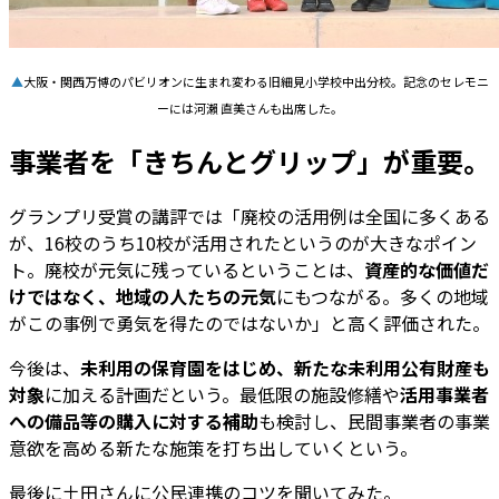
▲
大阪・関西万博のパビリオンに生まれ変わる旧細見小学校中出分校。記念のセレモニ
ーには河瀨 直美さんも出席した。
事業者を「きちんとグリップ」が重要。
グランプリ受賞の講評では「廃校の活用例は全国に多くある
が、16校のうち10校が活用されたというのが大きなポイン
ト。廃校が元気に残っているということは、
資産的な価値だ
けではなく、地域の人たちの元気
にもつながる。多くの地域
がこの事例で勇気を得たのではないか」と高く評価された。
今後は、
未利用の保育園をはじめ、新たな未利用公有財産も
対象
に加える計画だという。最低限の施設修繕や
活用事業者
への備品等の購入に対する補助
も検討し、民間事業者の事業
意欲を高める新たな施策を打ち出していくという。
最後に土田さんに公民連携のコツを聞いてみた。