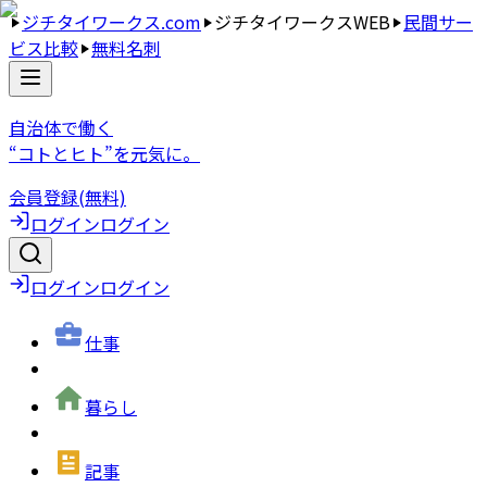
ジチタイワークス.com
ジチタイワークスWEB
民間サー
ビス比較
無料名刺
自治体で働く
“コトとヒト”を元気に。
会員登録(無料)
ログイン
ログイン
ログイン
ログイン
仕事
暮らし
記事