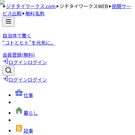
ジチタイワークス.com
ジチタイワークスWEB
民間サー
ビス比較
無料名刺
自治体で働く
“コトとヒト”を元気に。
会員登録(無料)
ログイン
ログイン
ログイン
ログイン
仕事
暮らし
記事