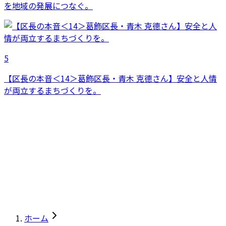
を地域の発展につなぐ。
5
【区長の本音＜14＞葛飾区長・青木 克德さん】安全と人情
が両立するまちづくりを。
ホーム