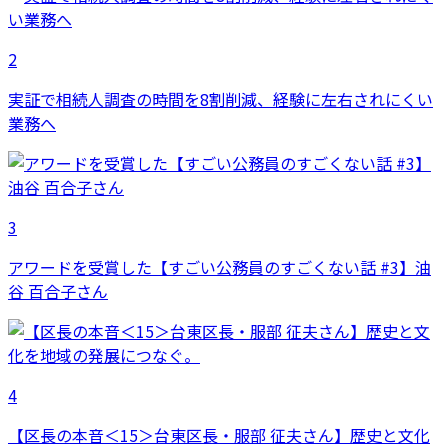
2
実証で相続人調査の時間を8割削減、経験に左右されにくい
業務へ
3
アワードを受賞した【すごい公務員のすごくない話 #3】油
谷 百合子さん
4
【区長の本音＜15＞台東区長・服部 征夫さん】歴史と文化