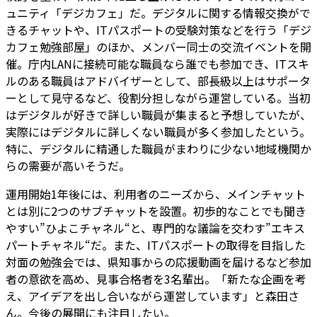
ュニティ「デジカフェ」だ。デジタルに関する情報交換がで
きるチャットや、ITパスポートの受験対策などを行う「デジ
カフェ勉強部屋」のほか、メンバー同士の交流イベントを開
催。庁内LANに接続可能な職員なら誰でも参加でき、ITスキ
ルのある職員はアドバイザーとして、部長級以上はサポータ
ーとして見守るなど、役割分担しながら運営している。当初
はデジタルが好きで詳しい職員が集まると予想していたが、
実際にはデジタルに詳しくない職員が多く参加したという。
特に、デジタルに精通した職員がまわりに少ない地域機関か
らの需要が高いそうだ。
運用開始1年後には、利用者のニーズから、メインチャット
とは別に2つのサブチャットを設置。初歩的なことでも聞き
やすい”ひよこチャネル“と、専門的な議論を交わす”エキス
パートチャネル“だ。また、ITパスポートの取得を目指した
対面の勉強会では、県知事からの応援動画を届けるなど参加
者の意欲を高め、見事合格者を3名輩出。「新たな企画を考
え、アイデアを出し合いながら運営しています」と森田さ
ん。今後の展開にも注目したい。