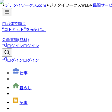
ジチタイワークス.com
ジチタイワークスWEB
民間サー
自治体で働く
“コトとヒト”を元気に。
会員登録(無料)
ログイン
ログイン
ログイン
ログイン
仕事
暮らし
記事