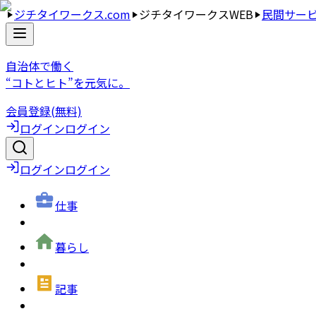
ジチタイワークス.com
ジチタイワークスWEB
民間サー
自治体で働く
“コトとヒト”を元気に。
会員登録(無料)
ログイン
ログイン
ログイン
ログイン
仕事
暮らし
記事