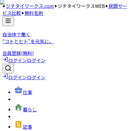
ジチタイワークス.com
ジチタイワークスWEB
民間サー
ビス比較
無料名刺
自治体で働く
“コトとヒト”を元気に。
会員登録(無料)
ログイン
ログイン
ログイン
ログイン
仕事
暮らし
記事