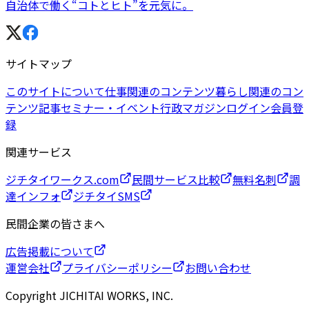
自治体で働く“コトとヒト”を元気に。
サイトマップ
このサイトについて
仕事関連のコンテンツ
暮らし関連のコン
テンツ
記事
セミナー・イベント
行政マガジン
ログイン
会員登
録
関連サービス
ジチタイワークス.com
民間サービス比較
無料名刺
調
達インフォ
ジチタイSMS
民間企業の皆さまへ
広告掲載について
運営会社
プライバシーポリシー
お問い合わせ
Copyright JICHITAI WORKS, INC.