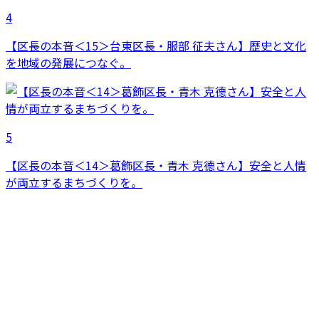
4
【区長の本音＜15＞台東区長・服部 征夫さん】歴史と文化
を地域の発展につなぐ。
5
【区長の本音＜14＞葛飾区長・青木 克德さん】安全と人情
が両立するまちづくりを。