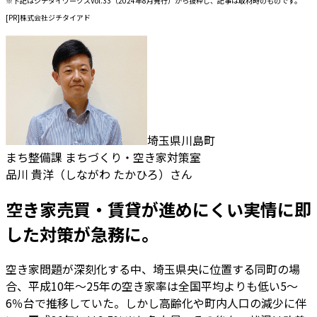
※下記はジチタイワークスVol.33（2024年8月発行）から抜粋し、記事は取材時のものです。
[PR]株式会社ジチタイアド
埼玉県川島町
まち整備課 まちづくり・空き家対策室
品川 貴洋（しながわ たかひろ）さん
空き家売買・賃貸が進めにくい実情に即
した対策が急務に。
空き家問題が深刻化する中、埼玉県央に位置する同町の場
合、平成10年～25年の空き家率は全国平均よりも低い5～
6％台で推移していた。しかし高齢化や町内人口の減少に伴