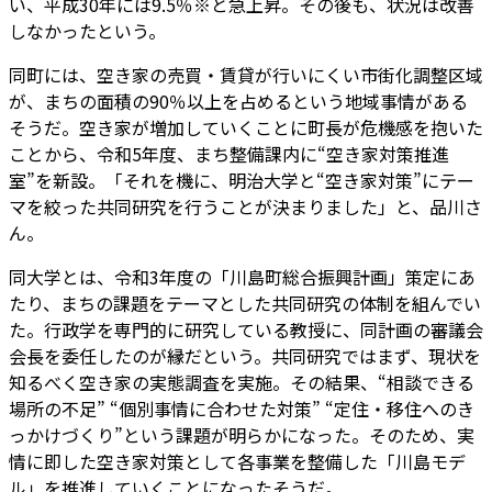
い、平成30年には9.5％※と急上昇。その後も、状況は改善
しなかったという。
同町には、空き家の売買・賃貸が行いにくい市街化調整区域
が、まちの面積の90％以上を占めるという地域事情がある
そうだ。空き家が増加していくことに町長が危機感を抱いた
ことから、令和5年度、まち整備課内に“空き家対策推進
室”を新設。「それを機に、明治大学と“空き家対策”にテー
マを絞った共同研究を行うことが決まりました」と、品川さ
ん。
同大学とは、令和3年度の「川島町総合振興計画」策定にあ
たり、まちの課題をテーマとした共同研究の体制を組んでい
た。行政学を専門的に研究している教授に、同計画の審議会
会長を委任したのが縁だという。共同研究ではまず、現状を
知るべく空き家の実態調査を実施。その結果、“相談できる
場所の不足” “個別事情に合わせた対策” “定住・移住へのき
っかけづくり”という課題が明らかになった。そのため、実
情に即した空き家対策として各事業を整備した「川島モデ
ル」を推進していくことになったそうだ。