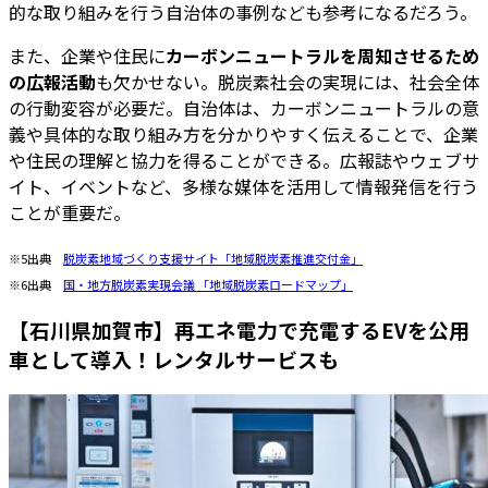
的な取り組みを行う自治体の事例なども参考になるだろう。
また、企業や住民に
カーボンニュートラルを周知させるため
の広報活動
も欠かせない。脱炭素社会の実現には、社会全体
の行動変容が必要だ。自治体は、カーボンニュートラルの意
義や具体的な取り組み方を分かりやすく伝えることで、企業
や住民の理解と協力を得ることができる。広報誌やウェブサ
イト、イベントなど、多様な媒体を活用して情報発信を行う
ことが重要だ。
※5出典
脱炭素地域づくり支援サイト「地域脱炭素推進交付金」
※6出典
国・地方脱炭素実現会議 「地域脱炭素ロードマップ」
【石川県加賀市】再エネ電力で充電するEVを公用
車として導入！レンタルサービスも