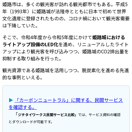
姫路市は、多くの観光客が訪れる観光都市でもある。平成5
年（1993年）に姫路城が法隆寺とともに日本で初めて世界
文化遺産に登録されたものの、コロナ禍において観光客需要
は下降していた。
そこで、令和4年度から令和5年度にかけて
姫路城における
ライトアップ設備のLED化
を進め、リニューアルしたライト
アップにより観光客を呼び込みつつ、姫路城のCO2排出量を
抑制する取り組みを行った。
観光資源である姫路城を活用しつつ、脱炭素化を進める先進
的な事例といえる。
▶
「カーボンニュートラル」に関する、民間サービス
を確認する。
「
ジチタイワークス民間サービス比較」
では、サービス資料の確認
とダウンロードが可能です。