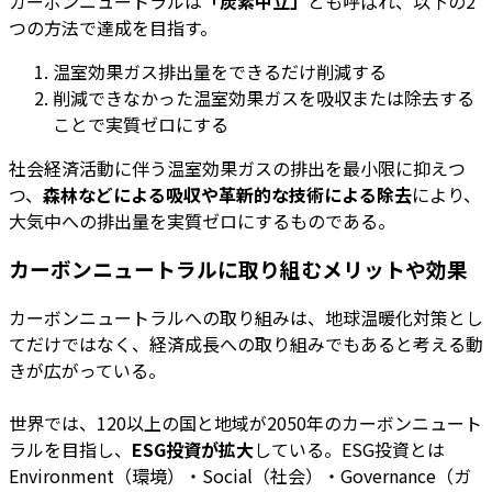
カーボンニュートラルは
「炭素中立」
とも呼ばれ、以下の2
つの方法で達成を目指す。
温室効果ガス排出量をできるだけ削減する
削減できなかった温室効果ガスを吸収または除去する
ことで実質ゼロにする
社会経済活動に伴う温室効果ガスの排出を最小限に抑えつ
つ、
森林などによる吸収や革新的な技術による除去
により、
大気中への排出量を実質ゼロにするものである。
カーボンニュートラルに取り組むメリットや効果
カーボンニュートラルへの取り組みは、地球温暖化対策とし
てだけではなく、経済成長への取り組みでもあると考える動
きが広がっている。
世界では、120以上の国と地域が2050年のカーボンニュート
ラルを目指し、
ESG投資が拡大
している。ESG投資とは
Environment（環境）・Social（社会）・Governance（ガ