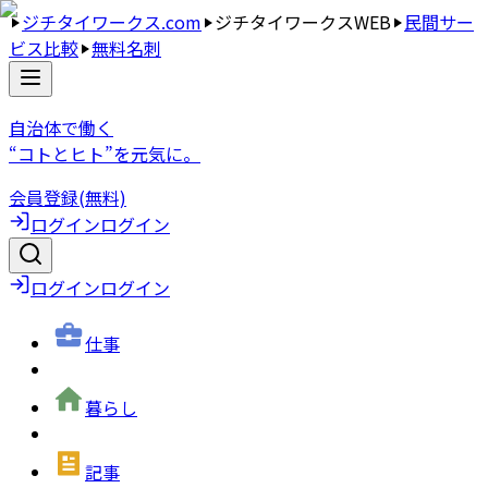
ジチタイワークス.com
ジチタイワークスWEB
民間サー
ビス比較
無料名刺
自治体で働く
“コトとヒト”を元気に。
会員登録(無料)
ログイン
ログイン
ログイン
ログイン
仕事
暮らし
記事