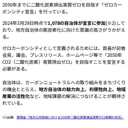
2050年までに二酸化炭素排出実質ゼロを目指す「ゼロカー
ボンシティ宣言」を行っている。
2024年3月29日時点で
1,078の自治体が宣言に参加
(※2)して
おり、地方自治体の脱炭素化に向けた意識の高さがうかがえ
る。
ゼロカーボンシティとして定義されるためには、首長が記者
会見、議会、プレスリリース、ホームページ等で「2050年
CO2（二酸化炭素）実質排出ゼロ」を目指すことを宣言する
必要がある。
自治体は、カーボンニュートラルへの取り組みをまちづくり
の機会ととらえ、
地方自治体の魅力向上、利便性向上、地域
産業の活性化
など、地域課題の解決につなげることが期待さ
れている。
※2出典
環境省「地方公共団体における2050年二酸化炭素排出実質ゼロ表明の状況」