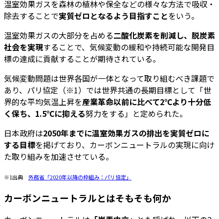
温室効果ガスを森林の植林や保全などの様々な方法で吸収・
除去することで
実質ゼロとなるよう目指すこと
をいう。
温室効果ガスの大部分を占める
二酸化炭素を削減し、脱炭素
社会を実現
することで、気候変動の緩和や持続可能な開発目
標の達成に貢献することが期待されている。
気候変動問題は世界各国が一体となって取り組むべき課題で
あり、パリ協定（※1）では世界共通の長期目標として「世
界的な平均気温上昇を
産業革命以前に比べて2℃より十分低
く保ち、1.5℃に抑える
努力をする」と定められた。
日本政府は
2050年までに温室効果ガスの排出を実質ゼロに
する目標
を掲げており、カーボンニュートラルの実現に向け
た取り組みを加速させている。
※1出典
外務省「2020年以降の枠組み：パリ協定」
カーボンニュートラルとはそもそも何か