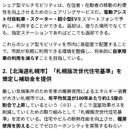
シェア型マルチモビリティは、在住者・在勤者の移動の利便
性を向上させるためのシェアリングサービスだ。
電動アシス
ト付自転車・スクーター・超小型EV
をスマートフォンで予
約し、利用することができる。返却は、借りた場所でなくて
も、指定ステーションであればどこでも返却できる。
これらのシェア型モビリティを市内に高密度で配置すること
で、市民が気軽に利用できる環境を整備し、将来的に
自家用
車の利用を減らす
ことを目指している。
2.【北海道札幌市】「札幌版次世代住宅基準」を
策定し補助金を提供
厳しい気候条件のため冬季の暖房使用によるエネルギー消費
が大きい札幌市では、
年平均気温が100年あたり約2.5度の
割合で上昇
しているという（※3）。そこで温室効果ガスを
削減していくための取り組みとして「札幌版次世代住宅基
準」を定めている。住宅やビルの断熱性能を向上させ、
暖房
使用を抑える
ことでゼロカーボンシティを実現するねらい