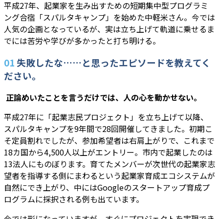
平成27年、起業家を生み出すための短期集中型プログラミ
ング合宿「スパルタキャンプ」を始めた中軽米さん。今では
人気の企画となっているが、実は立ち上げて軌道に乗せるま
でには苦労や学びが多かったと打ち明ける。
01
失敗したな……と思ったエピソードを教えてく
ださい。
―― 正論めいたことを言うだけでは、人の心を動かせない。
平成27年に「起業志民プロジェクト」を立ち上げて以降、
スパルタキャンプを9年間で28回開催してきました。初期こ
そ定員割れでしたが、参加希望者は右肩上がりで、これまで
18カ国から4,500人以上がエントリー。市内で起業したのは
13法人にものぼります。育てたメンバーが次世代の起業家志
望者を指導する側にまわるという起業家育成エコシステムが
自然にでき上がり、中にはGoogleのスタートアップ育成プ
ログラムに採択される例も出ています。
今では形になっていますが、すぐにプロジェクトを実現でき