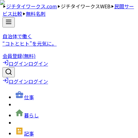
ジチタイワークス.com
ジチタイワークスWEB
民間サー
ビス比較
無料名刺
自治体で働く
“コトとヒト”を元気に。
会員登録(無料)
ログイン
ログイン
ログイン
ログイン
仕事
暮らし
記事