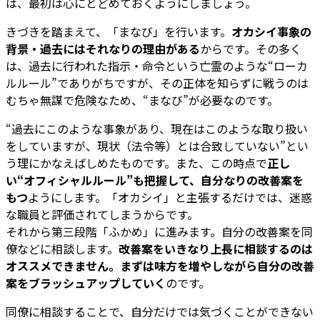
は、最初は心にとどめておくようにしましょう。
きづきを踏まえて、「まなび」を行います。
オカシイ事象の
背景・過去にはそれなりの理由がある
からです。その多く
は、過去に行われた指示・命令という亡霊のような“ローカ
ルルール”でありがちですが、その正体を知らずに戦うのは
むちゃ無謀で危険なため、“まなび”が必要なのです。
“過去にこのような事象があり、現在はこのような取り扱い
をしていますが、現状（法令等）とは合致していない”とい
う理にかなえばしめたものです。また、この時点で
正し
い“オフィシャルルール”も把握して、自分なりの改善案を
もつ
ようにします。「オカシイ」と主張するだけでは、迷惑
な職員と評価されてしまうからです。
それから第三段階「ふかめ」に進みます。自分の改善案を同
僚などに相談します。
改善案をいきなり上長に相談するのは
オススメできません。まずは味方を増やしながら自分の改善
案をブラッシュアップしていく
のです。
同僚に相談することで、自分だけでは気づくことができない