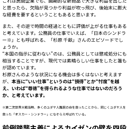
これは民間企業でも、画期的な新商品で大きな利益を出した
と思ったら、欠陥が見つかり利益が吹っ飛び、後始末に膨大
な経費を要するということもあると思います。
また、その逆で時間の経過とともに評価が上がる仕事もある
と考えています。公務員の仕事でいえば、「日本のシンドラ
ー※」とも呼ばれる、「杉原 千畝」さんのエピソードでし
ょうか。
“本国の指示に従わない”のは、公務員としては懲戒処分にも
相当することですが、現代では素晴らしい仕事をしたと誰も
が認めています。
杉原さんのような状況になる機会は多くはないと考えます
が、
本当に“いい仕事”というのは“損得”とか“忖度”を越
え、いわば“尊徳”を得られるような仕事ではないのだろう
か、と考えています。
※第二次世界大戦当時、多くのユダヤ人難民の命を救ったことから、同じくユダヤ人を
救った「オスカー・シンドラー」になぞらえ呼ばれている。
前例踏襲主義によるカイゼンの壁を四段