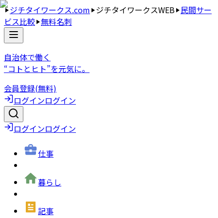
ジチタイワークス.com
ジチタイワークスWEB
民間サー
ビス比較
無料名刺
自治体で働く
“コトとヒト”を元気に。
会員登録(無料)
ログイン
ログイン
ログイン
ログイン
仕事
暮らし
記事