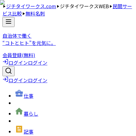
ジチタイワークス.com
ジチタイワークスWEB
民間サー
ビス比較
無料名刺
自治体で働く
“コトとヒト”を元気に。
会員登録(無料)
ログイン
ログイン
ログイン
ログイン
仕事
暮らし
記事