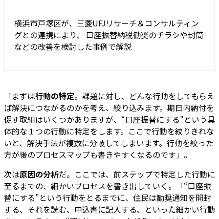
横浜市戸塚区が、三菱UFJリサーチ＆コンサルティン
グとの連携により、 口座振替納税勧奨のチラシや封筒
などの改善を検討した事例で解説
「まずは
行動の特定
。課題に対し、どんな行動をしてもらえ
ば解決につながるのかを考え、絞り込みます。期日内納付を
促す取組はいくつかありますが、“口座振替にする”という具
体的な１つの行動に特定をします。ここで行動を絞りきれな
いと、解決手法が複数に分岐してしまいます。行動を絞った
方が後のプロセスマップも書きやすくなるのです」。
次は
原因の分析
だ。ここでは、前ステップで特定した行動に
至るまでの、細かいプロセスを書き出していく。「“口座振
替にする”という行動をとるまでに、住民は勧奨通知を開封
する、それを読む、申込書に記入する、といった細かい行動