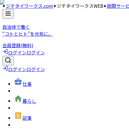
ジチタイワークス.com
ジチタイワークスWEB
民間サー
自治体で働く
“コトとヒト”を元気に。
会員登録(無料)
ログイン
ログイン
ログイン
ログイン
仕事
暮らし
記事