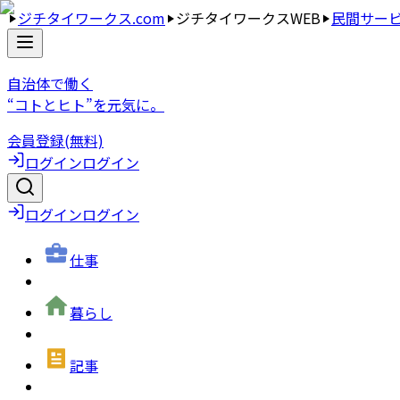
ジチタイワークス.com
ジチタイワークスWEB
民間サー
自治体で働く
“コトとヒト”を元気に。
会員登録(無料)
ログイン
ログイン
ログイン
ログイン
仕事
暮らし
記事