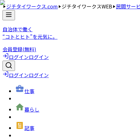
ジチタイワークス.com
ジチタイワークスWEB
民間サー
自治体で働く
“コトとヒト”を元気に。
会員登録(無料)
ログイン
ログイン
ログイン
ログイン
仕事
暮らし
記事