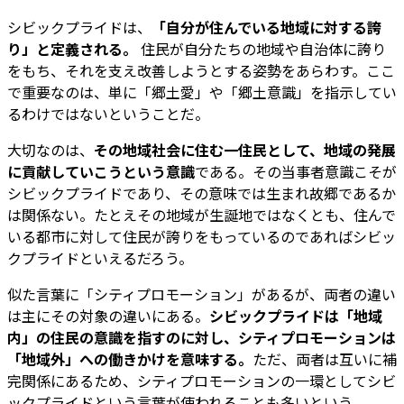
シビックプライドは、
「自分が住んでいる地域に対する誇
り」と定義される。
住民が自分たちの地域や自治体に誇り
をもち、それを支え改善しようとする姿勢をあらわす。ここ
で重要なのは、単に「郷土愛」や「郷土意識」を指示してい
るわけではないということだ。
大切なのは、
その地域社会に住む一住民として、地域の発展
に貢献していこうという意識
である。その当事者意識こそが
シビックプライドであり、その意味では生まれ故郷であるか
は関係ない。たとえその地域が生誕地ではなくとも、住んで
いる都市に対して住民が誇りをもっているのであればシビッ
クプライドといえるだろう。
似た言葉に「シティプロモーション」があるが、両者の違い
は主にその対象の違いにある。
シビックプライドは「地域
内」の住民の意識を指すのに対し、シティプロモーションは
「地域外」への働きかけを意味する。
ただ、両者は互いに補
完関係にあるため、シティプロモーションの一環としてシビ
ックプライドという言葉が使われることも多いという。