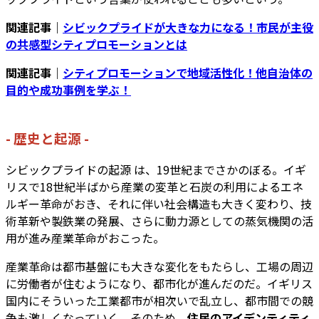
関連記事｜
シビックプライドが大きな力になる！市民が主役
の共感型シティプロモーションとは
関連記事｜
シティプロモーションで地域活性化！他自治体の
目的や成功事例を学ぶ！
- 歴史と起源 -
シビックプライドの起源 は、19世紀までさかのぼる。イギ
リスで18世紀半ばから産業の変革と石炭の利用によるエネ
ルギー革命がおき、それに伴い社会構造も大きく変わり、技
術革新や製鉄業の発展、さらに動力源としての蒸気機関の活
用が進み産業革命がおこった。
産業革命は都市基盤にも大きな変化をもたらし、工場の周辺
に労働者が住むようになり、都市化が進んだのだ。イギリス
国内にそういった工業都市が相次いで乱立し、都市間での競
争も激しくなっていく。そのため、
住民のアイデンティティ