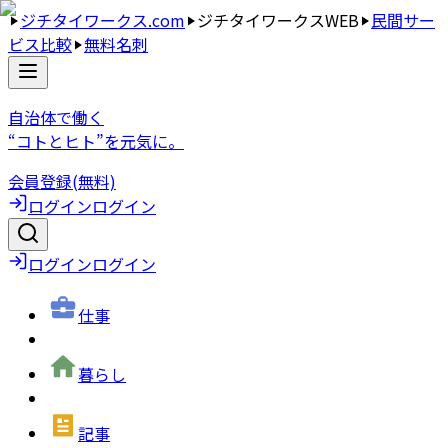
ジチタイワークス.com
ジチタイワークスWEB
民間サー
ビス比較
無料名刺
自治体で働く
“コトとヒト”を元気に。
会員登録(無料)
ログイン
ログイン
ログイン
ログイン
仕事
暮らし
記事