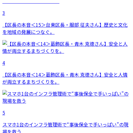
3
【区長の本音＜15＞台東区長・服部 征夫さん】歴史と文化
を地域の発展につなぐ。
4
【区長の本音＜14＞葛飾区長・青木 克德さん】安全と人情
が両立するまちづくりを。
5
スマホ1台のインフラ管理術で“事後保全で手いっぱい”の現
場を救う