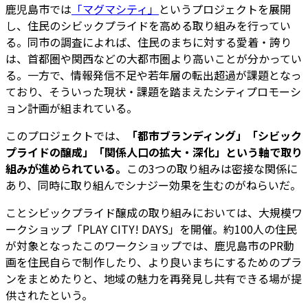
鹿児島市では
「マグマシティ」
というプロジェクトを展開
し、住民のシビックプライドを高める取り組みを行ってい
る。同市の調査によれば、住民のまちに対する愛着・誇り
は、首都圏や関西などの大都市圏より高いことが分かってい
る。一方で、情報発信不足や若年層の転出超過が課題となっ
ており、そういった現状・課題を踏まえたシティプロモーシ
ョン計画が組まれている。
このプロジェクトでは、
「都市ブランディング」「シビック
プライドの醸成」「関係人口の拡大・深化」という軸で取り
組みが進められている。
この3つの取り組みは密接な関係に
あり、同時に取り組んでシナジー効果を生むのがねらいだ。
ことシビックプライド醸成の取り組みにおいては、大規模ワ
ークショップ「PLAY CITY! DAYS」を開催。約100人の住民
が対象となったこのワークショップでは、鹿児島市のPR動
画を住民自らで制作したり、より良いまちにするためのプラ
ンをまとめたりと、地域の魅力を再発見し共有できる場が提
供されたという。