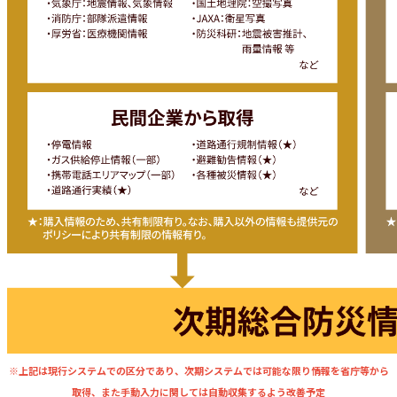
※上記は現行システムでの区分であり、次期システムでは可能な限り情報を省庁等から
取得、また手動入力に関しては自動収集するよう改善予定