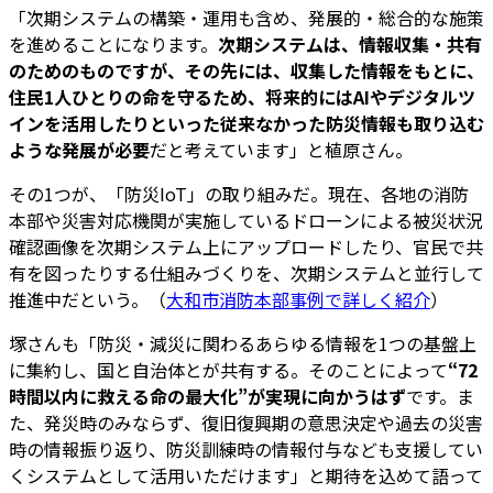
「次期システムの構築・運用も含め、発展的・総合的な施策
を進めることになります。
次期システムは、情報収集・共有
のためのものですが、その先には、収集した情報をもとに、
住民1人ひとりの命を守るため、将来的にはAIやデジタルツ
インを活用したりといった従来なかった防災情報も取り込む
ような発展が必要
だと考えています」と植原さん。
その1つが、「防災IoT」の取り組みだ。現在、各地の消防
本部や災害対応機関が実施しているドローンによる被災状況
確認画像を次期システム上にアップロードしたり、官民で共
有を図ったりする仕組みづくりを、次期システムと並行して
推進中だという。（
大和市消防本部事例で詳しく紹介
）
塚さんも「防災・減災に関わるあらゆる情報を1つの基盤上
に集約し、国と自治体とが共有する。そのことによって
“72
時間以内に救える命の最大化”が実現に向かうはず
です。ま
た、発災時のみならず、復旧復興期の意思決定や過去の災害
時の情報振り返り、防災訓練時の情報付与なども支援してい
くシステムとして活用いただけます」と期待を込めて語って