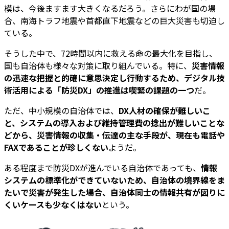
模は、今後ますます大きくなるだろう。さらにわが国の場
合、南海トラフ地震や首都直下地震などの巨大災害も切迫し
ている。
そうした中で、72時間以内に救える命の最大化を目指し、
国も自治体も様々な対策に取り組んでいる。特に、
災害情報
の迅速な把握と的確に意思決定し行動するため、デジタル技
術活用による「防災DX」の推進は喫緊の課題の一つ
だ。
ただ、中小規模の自治体では、
DX人材の確保が難しいこ
と、システムの導入および維持管理費の捻出が難しいことな
どから、災害情報の収集・伝達の主な手段が、現在も電話や
FAXであることが珍しくない
ようだ。
ある程度まで防災DXが進んでいる自治体であっても、
情報
システムの標準化ができていないため、自治体の境界線をま
たいで災害が発生した場合、自治体同士の情報共有が図りに
くいケースも少なくはない
という。