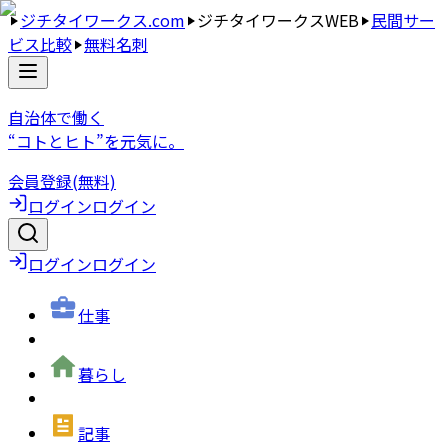
ジチタイワークス.com
ジチタイワークスWEB
民間サー
ビス比較
無料名刺
自治体で働く
“コトとヒト”を元気に。
会員登録(無料)
ログイン
ログイン
ログイン
ログイン
仕事
暮らし
記事