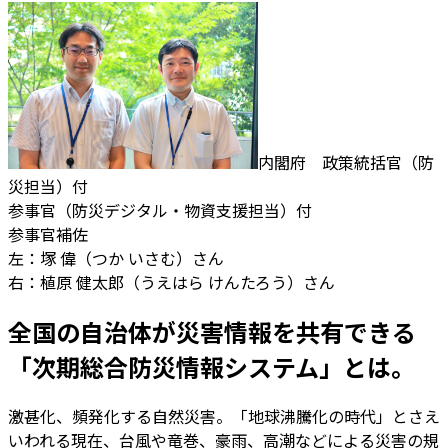
内閣府 政策統括官（防
災担当）付
参事官（防災デジタル・物資支援担当）付
参事官補佐
左：塚 偉（つか いさむ）さん
右：植原 健太郎（うえはら けんたろう）さん
全国の自治体が災害情報を共有できる
「次期総合防災情報システム」とは。
激甚化、頻発化する自然災害。「地球沸騰化の時代」とさえ
いわれる現在、台風や竜巻、豪雨、高潮などによる災害の規