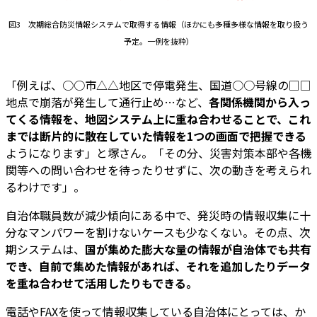
図3 次期総合防災情報システムで取得する情報（ほかにも多種多様な情報を取り扱う
予定。一例を抜粋）
「例えば、○○市△△地区で停電発生、国道○○号線の□□
地点で崩落が発生して通行止め…など、
各関係機関から入っ
てくる情報を、地図システム上に重ね合わせることで、これ
までは断片的に散在していた情報を1つの画面で把握できる
ようになります」と塚さん。「その分、災害対策本部や各機
関等への問い合わせを待ったりせずに、次の動きを考えられ
るわけです」。
自治体職員数が減少傾向にある中で、発災時の情報収集に十
分なマンパワーを割けないケースも少なくない。その点、次
期システムは、
国が集めた膨大な量の情報が自治体でも共有
でき、自前で集めた情報があれば、それを追加したりデータ
を重ね合わせて活用したりもできる。
電話やFAXを使って情報収集している自治体にとっては、か