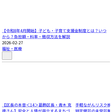
【令和8年4月開始】子ども・子育て支援金制度とは？いつ
から？負担額・料率・徴収方法を解説
2026-02-27
福祉・医療
【区長の本音＜14＞葛飾区長・青木 克
手軽ながんリスク検
德さん】安全と人情が両立するまちづ
特定健診の未受診層