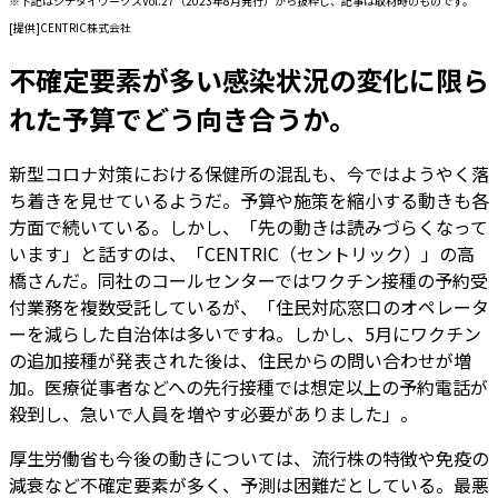
※下記はジチタイワークスVol.27（2023年8月発行）から抜粋し、記事は取材時のものです。
[提供]CENTRIC株式会社
不確定要素が多い感染状況の変化に限ら
れた予算でどう向き合うか。
新型コロナ対策における保健所の混乱も、今ではようやく落
ち着きを見せているようだ。予算や施策を縮小する動きも各
方面で続いている。しかし、「先の動きは読みづらくなって
います」と話すのは、「CENTRIC（セントリック）」の高
橋さんだ。同社のコールセンターではワクチン接種の予約受
付業務を複数受託しているが、「住民対応窓口のオペレータ
ーを減らした自治体は多いですね。しかし、5月にワクチン
の追加接種が発表された後は、住民からの問い合わせが増
加。医療従事者などへの先行接種では想定以上の予約電話が
殺到し、急いで人員を増やす必要がありました」。
厚生労働省も今後の動きについては、流行株の特徴や免疫の
減衰など不確定要素が多く、予測は困難だとしている。最悪