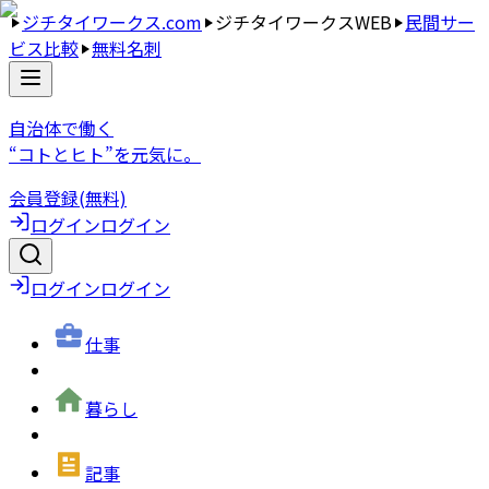
ジチタイワークス.com
ジチタイワークスWEB
民間サー
ビス比較
無料名刺
自治体で働く
“コトとヒト”を元気に。
会員登録(無料)
ログイン
ログイン
ログイン
ログイン
仕事
暮らし
記事